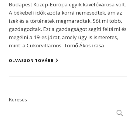
Budapest Közép-Európa egyik kávéfővárosa volt.
A békebeli idők azóta korrá nemesedtek, ám az
ízek és a történetek megmaradtak. Sőt mi több,
gazdagodtak. Ezt a gazdagságot segíti feltárni és
megélni a 19-es járat, amely úgy is ismeretes,
mint: a Cukorvillamos. Tömő Ákos írása.
OLVASSON TOVÁBB
Keresés
K