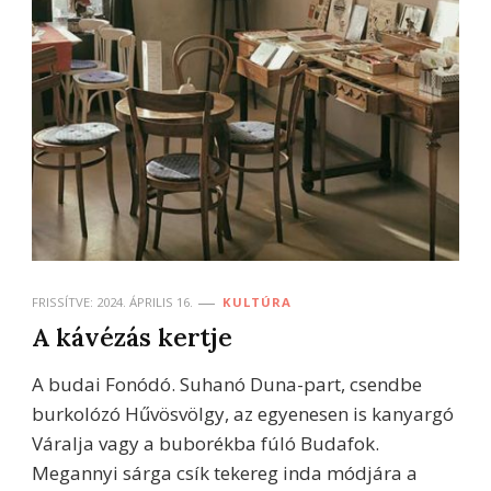
FRISSÍTVE:
2024. ÁPRILIS 16.
KULTÚRA
A kávézás kertje
A budai Fonódó. Suhanó Duna-part, csendbe
burkolózó Hűvösvölgy, az egyenesen is kanyargó
Váralja vagy a buborékba fúló Budafok.
Megannyi sárga csík tekereg inda módjára a