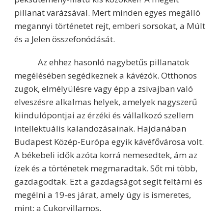
pillanat varázsával. Mert minden egyes megálló
megannyi történetet rejt, emberi sorsokat, a Múlt
és a Jelen összefonódását.
Az ehhez hasonló nagybetűs pillanatok
megélésében segédkeznek a kávézók. Otthonos
zugok, elmélyülésre vagy épp a zsivajban való
elveszésre alkalmas helyek, amelyek nagyszerű
kiindulópontjai az érzéki és vállalkozó szellem
intellektuális kalandozásainak. Hajdanában
Budapest Közép-Európa egyik kávéfővárosa volt.
A békebeli idők azóta korrá nemesedtek, ám az
ízek és a történetek megmaradtak. Sőt mi több,
gazdagodtak. Ezt a gazdagságot segít feltárni és
megélni a 19-es járat, amely úgy is ismeretes,
mint: a Cukorvillamos.