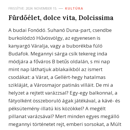
FRISSÍTVE:
2024. NOVEMBER 15.
KULTÚRA
Fürdőélet, dolce vita, Dolcissima
A budai Fonódó. Suhanó Duna-part, csendbe
burkolódzó Hűvösvölgy, az egyenesen is
kanyargó Váralja, vagy a buborékba fúló
Budafok. Megannyi sárga csík tekereg inda
módjára a főváros B betűs oldalán, s mi nap
mint nap láthatjuk ablakaikból az ismert
csodákat: a Várat, a Gellért-hegy hatalmas
szikláját, a Városmajor patinás villáit. De mi a
helyzet a rejtett varázzsal? Egy-egy balkonnal, a
fátyolként összeboruló ágak játékával, a kávé- és
péksütemény-illatú kis közökkel? A megélt
pillanat varázsával? Mert minden egyes megálló
megannyi történetet rejt, emberi sorsokat, a Múlt