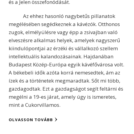
és a Jelen összefonódását.
Az ehhez hasonló nagybetűs pillanatok
megélésében segédkeznek a kávézók. Otthonos
zugok, elmélyülésre vagy épp a zsivajban való
elveszésre alkalmas helyek, amelyek nagyszerű
kiindulópontjai az érzéki és vállalkozó szellem
intellektuális kalandozásainak. Hajdanában
Budapest Közép-Európa egyik kávéfővárosa volt.
A békebeli idők azóta korrá nemesedtek, ám az
ízek és a történetek megmaradtak. Sőt mi több,
gazdagodtak. Ezt a gazdagságot segít feltárni és
megélni a 19-es járat, amely úgy is ismeretes,
mint a Cukorvillamos.
OLVASSON TOVÁBB