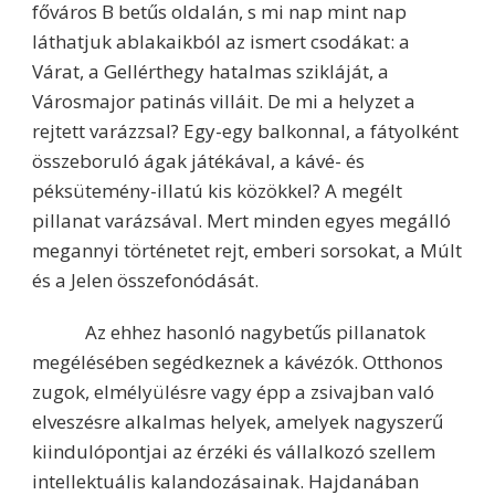
főváros B betűs oldalán, s mi nap mint nap
láthatjuk ablakaikból az ismert csodákat: a
Várat, a Gellérthegy hatalmas szikláját, a
Városmajor patinás villáit. De mi a helyzet a
rejtett varázzsal? Egy-egy balkonnal, a fátyolként
összeboruló ágak játékával, a kávé- és
péksütemény-illatú kis közökkel? A megélt
pillanat varázsával. Mert minden egyes megálló
megannyi történetet rejt, emberi sorsokat, a Múlt
és a Jelen összefonódását.
Az ehhez hasonló nagybetűs pillanatok
megélésében segédkeznek a kávézók. Otthonos
zugok, elmélyülésre vagy épp a zsivajban való
elveszésre alkalmas helyek, amelyek nagyszerű
kiindulópontjai az érzéki és vállalkozó szellem
intellektuális kalandozásainak. Hajdanában