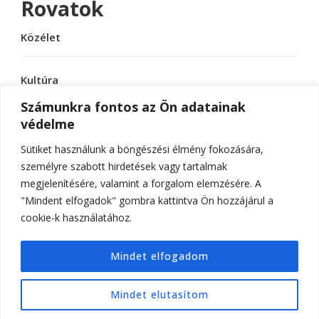
Rovatok
Közélet
Kultúra
Számunkra fontos az Ön adatainak
védelme
Sport
Sütiket használunk a böngészési élmény fokozására,
Tudomány
személyre szabott hirdetések vagy tartalmak
megjelenítésére, valamint a forgalom elemzésére. A
"Mindent elfogadok" gombra kattintva Ön hozzájárul a
cookie-k használatához.
© Szerzői jog 2026
ELTE Online
. Minden jog
Mindet elfogadom
fenntartva.
Hello Fashion | Fejlesztette
Blossom
Themes
.Készítette:
WordPress
.
Mindet elutasítom