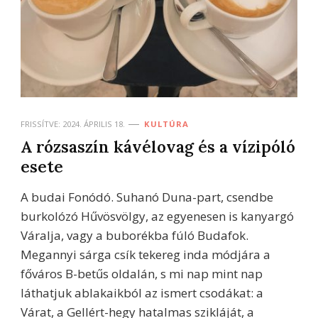
FRISSÍTVE:
2024. ÁPRILIS 18.
KULTÚRA
A rózsaszín kávélovag és a vízipóló
esete
A budai Fonódó. Suhanó Duna-part, csendbe
burkolózó Hűvösvölgy, az egyenesen is kanyargó
Váralja, vagy a buborékba fúló Budafok.
Megannyi sárga csík tekereg inda módjára a
főváros B-betűs oldalán, s mi nap mint nap
láthatjuk ablakaikból az ismert csodákat: a
Várat, a Gellért-hegy hatalmas szikláját, a