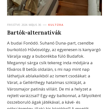
FRISSÍTVE:
2024. MÁJUS 30.
KULTÚRA
Bartók-alternatívák
A budai Fonódó. Suhanó Duna-part, csendbe
burkolózó Hűvösvölgy, az egyenesen is kanyargó
Váralja vagy a buborékba fúló Budafok.
Megannyi sárga csík tekereg inda módjára a
főváros B betűs oldalán, s mi nap mint nap
láthatjuk ablakaikból az ismert csodákat: a
Várat, a Gellérthegy hatalmas szikláját, a
Városmajor patinás villáit. De mi a helyzet a
rejtett varázzsal? Egy-egy balkonnal, a fátyolként
összeboruló ágak játékával, a kávé- és
péksütemény-illatú kis közökkel? A megélt