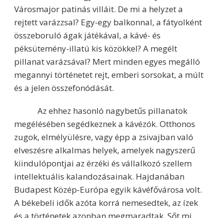
Városmajor patinás villáit. De mi a helyzet a
rejtett varázzsal? Egy-egy balkonnal, a fátyolként
összeboruló ágak játékával, a kávé- és
péksütemény-illatú kis közökkel? A megélt
pillanat varázsával? Mert minden egyes megálló
megannyi történetet rejt, emberi sorsokat, a múlt
és a jelen összefonódását.
Az ehhez hasonló nagybetűs pillanatok
megélésében segédkeznek a kávézók. Otthonos
zugok, elmélyülésre, vagy épp a zsivajban való
elveszésre alkalmas helyek, amelyek nagyszerű
kiindulópontjai az érzéki és vállalkozó szellem
intellektuális kalandozásainak. Hajdanában
Budapest Közép-Európa egyik kávéfővárosa volt.
A békebeli idők azóta korrá nemesedtek, az ízek
és a történetek azonban megmaradtak. Sőt mi