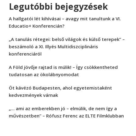
Legutóbbi bejegyzések
A hallgatói lét kihívásai – avagy mit tanultunk a VI.
Educatio+ Konferencián?
„A tanulás rétegei: belső világok és külső terepek” –
beszámoló a XI. Illyés Multidiszciplináris
konferenciáról
A Föld jövője rajtad is múlik! – Így csökkentheted
tudatosan az ökolábnyomodat
Öt kávézó Budapesten, ahol egyetemistaként
kedvezmények várnak
„… ami az emberekben jó – elmúlik, de nem így a
művészetben” – Rófusz Ferenc az ELTE Filmklubban