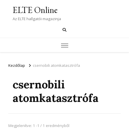
ELTE Online
Az ELTE hallgatói magazinja
Kezdőlap
csernobili atomkatasztrófa
csernobili
atomkatasztrófa
Megjelenítve: 1 -1 / 1 eredményből