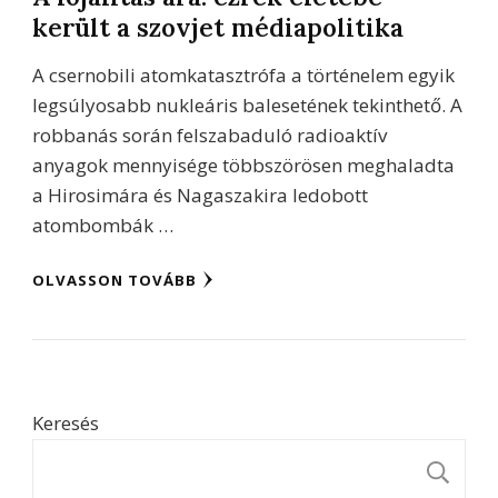
került a szovjet médiapolitika
A csernobili atomkatasztrófa a történelem egyik
legsúlyosabb nukleáris balesetének tekinthető. A
robbanás során felszabaduló radioaktív
anyagok mennyisége többszörösen meghaladta
a Hirosimára és Nagaszakira ledobott
atombombák …
OLVASSON TOVÁBB
Keresés
K