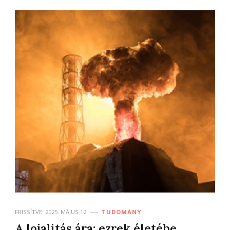
FRISSÍTVE:
2025. MÁJUS 12.
TUDOMÁNY
A lojalitás ára: ezrek életébe