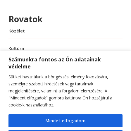
Rovatok
Közélet
Kultúra
Számunkra fontos az Ön adatainak
védelme
Sport
Sütiket használunk a böngészési élmény fokozására,
Tudomány
személyre szabott hirdetések vagy tartalmak
megjelenítésére, valamint a forgalom elemzésére. A
"Mindent elfogadok" gombra kattintva Ön hozzájárul a
cookie-k használatához.
© Szerzői jog 2026
ELTE Online
. Minden jog
Mindet elfogadom
fenntartva.
Hello Fashion | Fejlesztette
Blossom