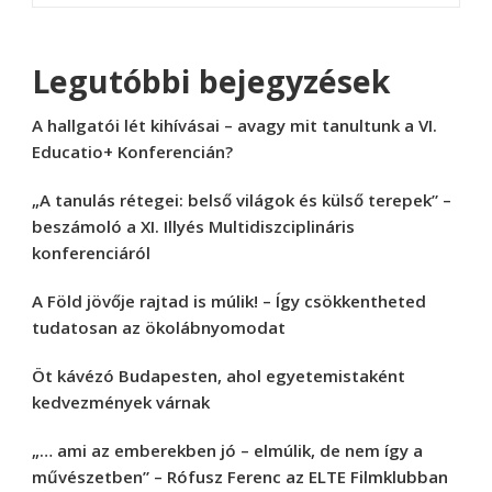
Legutóbbi bejegyzések
A hallgatói lét kihívásai – avagy mit tanultunk a VI.
Educatio+ Konferencián?
„A tanulás rétegei: belső világok és külső terepek” –
beszámoló a XI. Illyés Multidiszciplináris
konferenciáról
A Föld jövője rajtad is múlik! – Így csökkentheted
tudatosan az ökolábnyomodat
Öt kávézó Budapesten, ahol egyetemistaként
kedvezmények várnak
„… ami az emberekben jó – elmúlik, de nem így a
művészetben” – Rófusz Ferenc az ELTE Filmklubban