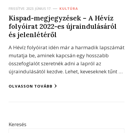
FRISSÍTVE:
2023. JÚNIUS 17.
KULTÚRA
Kispad-megjegyzések – A Hévíz
folyóirat 2022-es újraindulásáról
és jelenlétéről
A Hévíz folyóirat idén már a harmadik lapszámát
mutatja be, aminek kapcsán egy hosszabb
összefoglalót szeretnék adni a lapról az
újraindulásától kezdve. Lehet, keveseknek tűnt …
OLVASSON TOVÁBB
Keresés