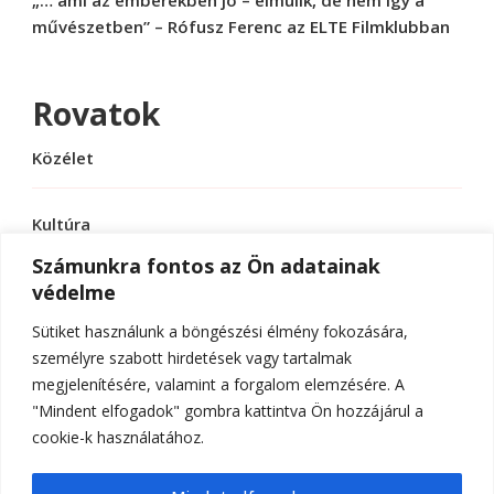
művészetben” – Rófusz Ferenc az ELTE Filmklubban
Rovatok
Közélet
Kultúra
Számunkra fontos az Ön adatainak
védelme
Sport
Sütiket használunk a böngészési élmény fokozására,
Tudomány
személyre szabott hirdetések vagy tartalmak
megjelenítésére, valamint a forgalom elemzésére. A
"Mindent elfogadok" gombra kattintva Ön hozzájárul a
cookie-k használatához.
© Szerzői jog 2026
ELTE Online
. Minden jog