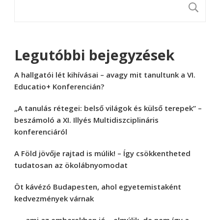
K
Legutóbbi bejegyzések
A hallgatói lét kihívásai – avagy mit tanultunk a VI.
Educatio+ Konferencián?
„A tanulás rétegei: belső világok és külső terepek” –
beszámoló a XI. Illyés Multidiszciplináris
konferenciáról
A Föld jövője rajtad is múlik! – Így csökkentheted
tudatosan az ökolábnyomodat
Öt kávézó Budapesten, ahol egyetemistaként
kedvezmények várnak
„… ami az emberekben jó – elmúlik, de nem így a