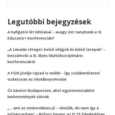
Legutóbbi bejegyzések
A hallgatói lét kihívásai – avagy mit tanultunk a VI.
Educatio+ Konferencián?
„A tanulás rétegei: belső világok és külső terepek” –
beszámoló a XI. Illyés Multidiszciplináris
konferenciáról
A Föld jövője rajtad is múlik! – Így csökkentheted
tudatosan az ökolábnyomodat
Öt kávézó Budapesten, ahol egyetemistaként
kedvezmények várnak
„… ami az emberekben jó – elmúlik, de nem így a
művészetben” – Rófusz Ferenc az ELTE Filmklubban