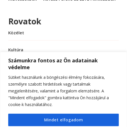
Rovatok
Közélet
Kultúra
Számunkra fontos az Ön adatainak
védelme
Sport
Sütiket használunk a böngészési élmény fokozására,
Tudomány
személyre szabott hirdetések vagy tartalmak
megjelenítésére, valamint a forgalom elemzésére. A
"Mindent elfogadok" gombra kattintva Ön hozzájárul a
cookie-k használatához.
© Szerzői jog 2026
ELTE Online
. Minden jog
Mindet elfogadom
fenntartva.
Hello Fashion | Fejlesztette
Blossom