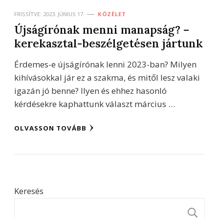
FRISSÍTVE:
2023. JÚNIUS 17.
KÖZÉLET
Újságírónak menni manapság? –
kerekasztal-beszélgetésen jártunk
Érdemes-e újságírónak lenni 2023-ban? Milyen
kihívásokkal jár ez a szakma, és mitől lesz valaki
igazán jó benne? Ilyen és ehhez hasonló
kérdésekre kaphattunk választ március …
OLVASSON TOVÁBB
Keresés
K