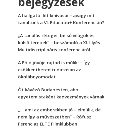
bejegyzések
A hallgatói lét kihívásai – avagy mit
tanultunk a VI. Educatio+ Konferencián?
„A tanulás rétegei: belső világok és
külső terepek” – beszámoló a XI. Illyés
Multidiszciplináris konferenciáról
A Föld jövője rajtad is múlik! – Így
csökkentheted tudatosan az
ökolábnyomodat
Öt kávézó Budapesten, ahol
egyetemistaként kedvezmények várnak
„… ami az emberekben jó – elmúlik, de
nem így a művészetben” – Rófusz
Ferenc az ELTE Filmklubban