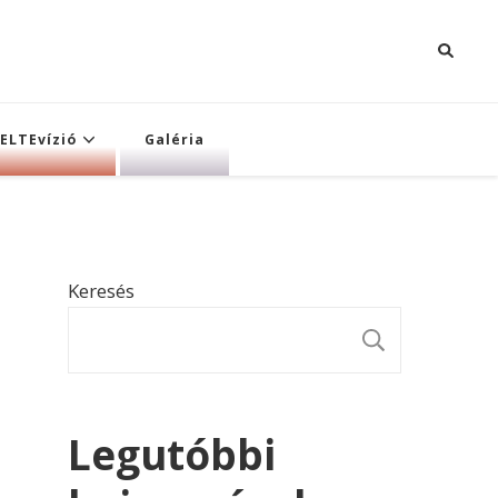
ELTEvízió
Galéria
Keresés
KERESÉ
Legutóbbi