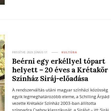
FRISSÍTVE:
2023. JÚNIUS 17.
KULTÚRA
Beérni egy erkéllyel tópart
helyett – 20 éves a Krétakör
Színház Siráj-előadása
A rendszerváltás utáni magyar színházi közösség
egyik legmeghatározóbb eleme, a Schilling Árpád
vezette Krétakör Színház 2003-ban állította
színpadra Csehov klasszikusát, a Sirályt – itt: Siráj.