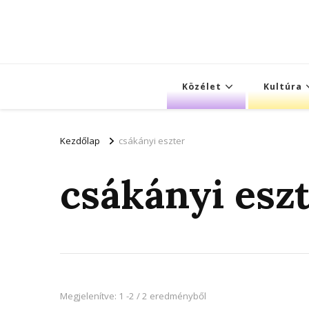
Közélet
Kultúra
Kezdőlap
csákányi eszter
csákányi esz
Megjelenítve: 1 -2 / 2 eredményből