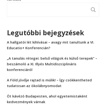
K
Legutóbbi bejegyzések
A hallgatói lét kihívásai – avagy mit tanultunk a VI.
Educatio+ Konferencián?
„A tanulás rétegei: belső világok és külső terepek” –
beszámoló a XI. Illyés Multidiszciplináris
konferenciáról
A Föld jövője rajtad is múlik! – Így csökkentheted
tudatosan az ökolábnyomodat
Öt kávézó Budapesten, ahol egyetemistaként
kedvezmények várnak