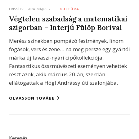
FRISSÍTVE:
2024. MÁJUS 2.
KULTÚRA
Végtelen szabadság a matematikai
szigorban – Interjú Fülöp Borival
Merész színekben pompázó festmények, finom
fogások, vers és zene… na meg persze egy gyártói
márka új tavaszi-nyári cipőkollekciója.
Fantasztikus összművészeti eseményen vehettek
részt azok, akik március 20-án, szerdán
ellátogattak a Högl Andrássy úti szalonjába.
OLVASSON TOVÁBB
Keresés