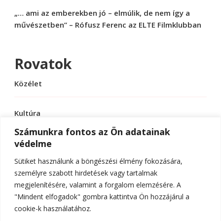
„… ami az emberekben jó – elmúlik, de nem így a
művészetben” – Rófusz Ferenc az ELTE Filmklubban
Rovatok
Közélet
Kultúra
Számunkra fontos az Ön adatainak
védelme
Sport
Sütiket használunk a böngészési élmény fokozására,
Tudomány
személyre szabott hirdetések vagy tartalmak
megjelenítésére, valamint a forgalom elemzésére. A
"Mindent elfogadok" gombra kattintva Ön hozzájárul a
cookie-k használatához.