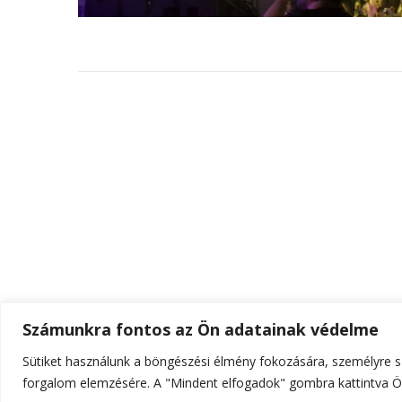
Számunkra fontos az Ön adatainak védelme
Sütiket használunk a böngészési élmény fokozására, személyre sz
© Szerzői jog 2026
ELTE Online
. Minden jog fenn
forgalom elemzésére. A "Mindent elfogadok" gombra kattintva Ön