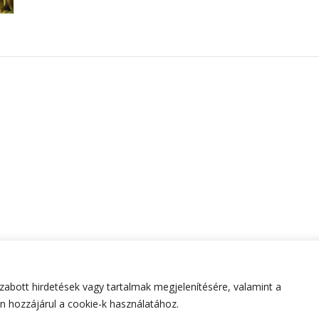
abott hirdetések vagy tartalmak megjelenítésére, valamint a
tartva.
Hello Fashion | Fejlesztette
Blossom Themes
.Készített
 hozzájárul a cookie-k használatához.