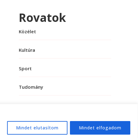
Rovatok
Közélet
Kultúra
Sport
Tudomány
Mindet elutasítom
Mindet elfogadom
e:
WordPress
.