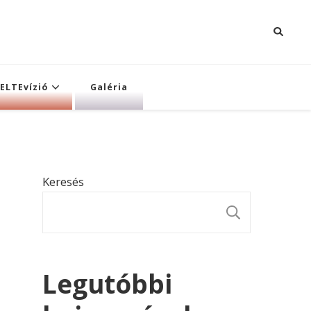
ELTEvízió
Galéria
Keresés
KERESÉ
Legutóbbi