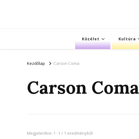
Közélet
Kultúra
Kezdőlap
Carson Coma
Carson Coma
Megjelenítve: 1 -1 / 1 eredményből