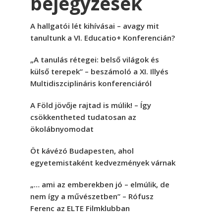
bejegyzések
A hallgatói lét kihívásai – avagy mit
tanultunk a VI. Educatio+ Konferencián?
„A tanulás rétegei: belső világok és
külső terepek” – beszámoló a XI. Illyés
Multidiszciplináris konferenciáról
A Föld jövője rajtad is múlik! – Így
csökkentheted tudatosan az
ökolábnyomodat
Öt kávézó Budapesten, ahol
egyetemistaként kedvezmények várnak
„… ami az emberekben jó – elmúlik, de
nem így a művészetben” – Rófusz
Ferenc az ELTE Filmklubban