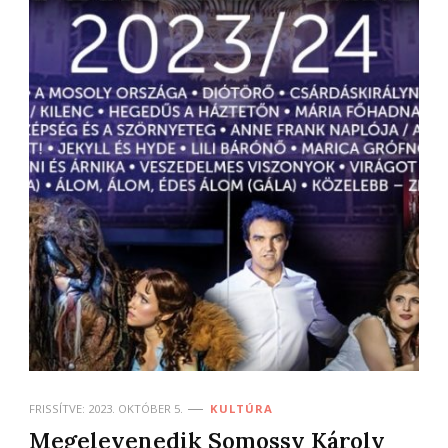
FRISSÍTVE:
2023. OKTÓBER 5.
KULTÚRA
Megelevenedik Somossy Károly