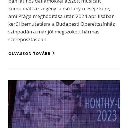
ban latinos dallamokkal átszőtt musicalt
komponált a szegény sorsú lány meséje köré,
ami Prága meghódítása után 2024 áprilisában
kerül bemutatásra a Budapesti Operettszínház
színpadán a már jól megszokott hármas
szereposztásban.
OLVASSON TOVÁBB