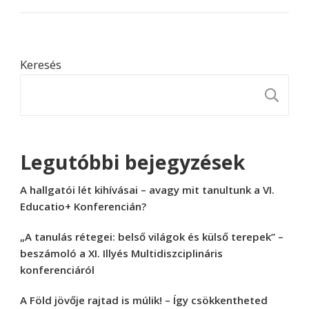
Keresés
K
Legutóbbi bejegyzések
A hallgatói lét kihívásai – avagy mit tanultunk a VI.
Educatio+ Konferencián?
„A tanulás rétegei: belső világok és külső terepek” –
beszámoló a XI. Illyés Multidiszciplináris
konferenciáról
A Föld jövője rajtad is múlik! – Így csökkentheted