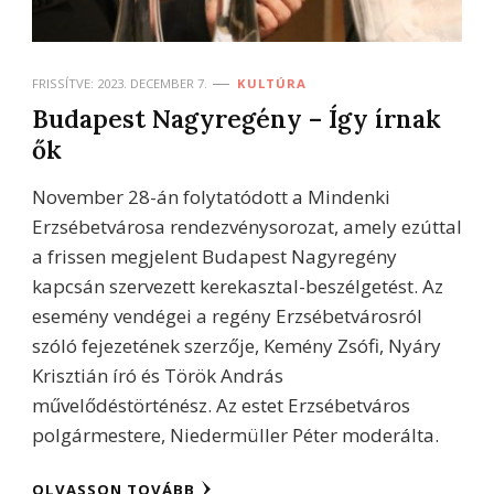
FRISSÍTVE:
2023. DECEMBER 7.
KULTÚRA
Budapest Nagyregény – Így írnak
ők
November 28-án folytatódott a Mindenki
Erzsébetvárosa rendezvénysorozat, amely ezúttal
a frissen megjelent Budapest Nagyregény
kapcsán szervezett kerekasztal-beszélgetést. Az
esemény vendégei a regény Erzsébetvárosról
szóló fejezetének szerzője, Kemény Zsófi, Nyáry
Krisztián író és Török András
művelődéstörténész. Az estet Erzsébetváros
polgármestere, Niedermüller Péter moderálta.
OLVASSON TOVÁBB