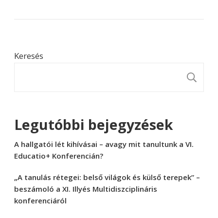
Keresés
K
Legutóbbi bejegyzések
A hallgatói lét kihívásai – avagy mit tanultunk a VI.
Educatio+ Konferencián?
„A tanulás rétegei: belső világok és külső terepek” –
beszámoló a XI. Illyés Multidiszciplináris
konferenciáról