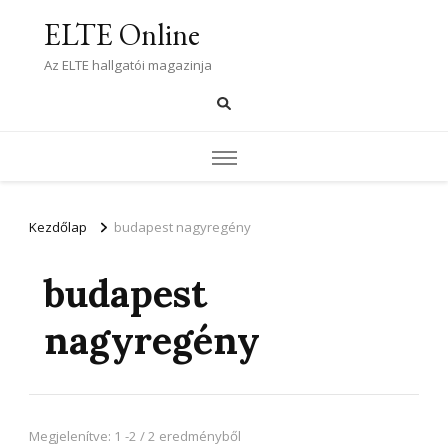
ELTE Online
Az ELTE hallgatói magazinja
Kezdőlap
budapest nagyregény
budapest
nagyregény
Megjelenítve: 1 -2 / 2 eredményből