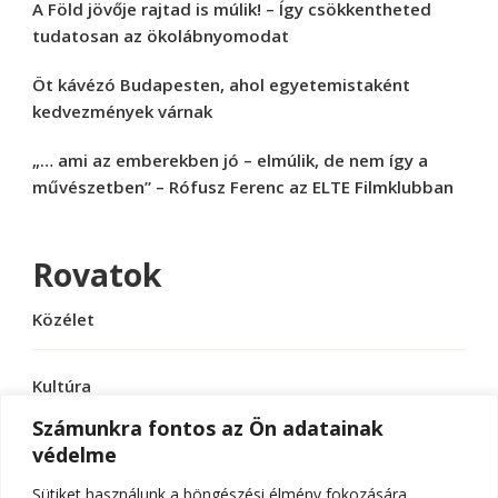
A Föld jövője rajtad is múlik! – Így csökkentheted
tudatosan az ökolábnyomodat
Öt kávézó Budapesten, ahol egyetemistaként
kedvezmények várnak
„… ami az emberekben jó – elmúlik, de nem így a
művészetben” – Rófusz Ferenc az ELTE Filmklubban
Rovatok
Közélet
Kultúra
Számunkra fontos az Ön adatainak
védelme
Sport
Sütiket használunk a böngészési élmény fokozására,