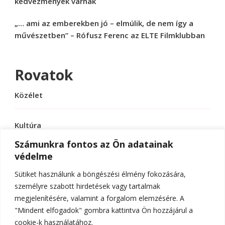
kedvezmények várnak
„… ami az emberekben jó – elmúlik, de nem így a
művészetben” – Rófusz Ferenc az ELTE Filmklubban
Rovatok
Közélet
Kultúra
Számunkra fontos az Ön adatainak
védelme
Sport
Sütiket használunk a böngészési élmény fokozására,
Tudomány
személyre szabott hirdetések vagy tartalmak
megjelenítésére, valamint a forgalom elemzésére. A
"Mindent elfogadok" gombra kattintva Ön hozzájárul a
cookie-k használatához.