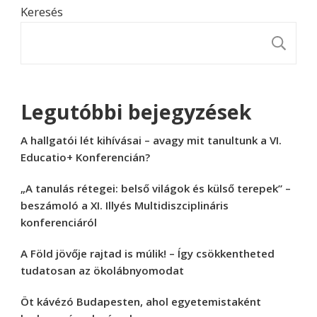
Keresés
K
Legutóbbi bejegyzések
A hallgatói lét kihívásai – avagy mit tanultunk a VI.
Educatio+ Konferencián?
„A tanulás rétegei: belső világok és külső terepek” –
beszámoló a XI. Illyés Multidiszciplináris
konferenciáról
A Föld jövője rajtad is múlik! – Így csökkentheted
tudatosan az ökolábnyomodat
Öt kávézó Budapesten, ahol egyetemistaként