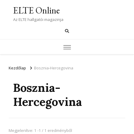
ELTE Online
Az ELTE hallgatói magazinja
Kezdőlap
Bosznia-Hercegovina
Bosznia-
Hercegovina
Megjelenítve: 1 -1 / 1 eredményből