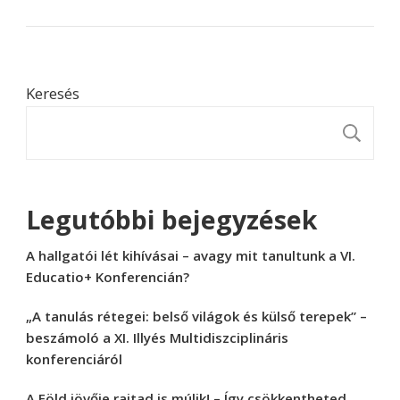
Keresés
K
Legutóbbi bejegyzések
A hallgatói lét kihívásai – avagy mit tanultunk a VI.
Educatio+ Konferencián?
„A tanulás rétegei: belső világok és külső terepek” –
beszámoló a XI. Illyés Multidiszciplináris
konferenciáról
A Föld jövője rajtad is múlik! – Így csökkentheted