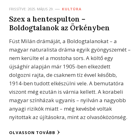
FRISSÍTVE:
2025. MÁJUS 29.
KULTÚRA
Szex a hentespulton –
Boldogtalanok az Örkényben
Füst Milán drámáját, a Boldogtalanokat – a
magyar naturalista dráma egyik gyöngyszemét –
nem kerülte el a mostoha sors. A költő egy
újsághír alapján már 1905-ben elkezdett
dolgozni rajta, de csaknem tíz évvel később,
1914-ben tudott elkészülni vele. A bemutatóra
viszont még ezután is várnia kellett. A korabeli
magyar színházak ugyanis – nyilván a nagyobb
anyagi rizikók miatt – még kevésbé voltak
nyitottak az újításokra, mint az olvasóközönség.
OLVASSON TOVÁBB