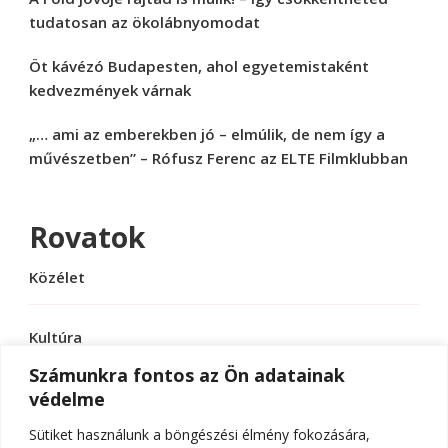
tudatosan az ökolábnyomodat
Öt kávézó Budapesten, ahol egyetemistaként
kedvezmények várnak
„… ami az emberekben jó – elmúlik, de nem így a
művészetben” – Rófusz Ferenc az ELTE Filmklubban
Rovatok
Közélet
Kultúra
Számunkra fontos az Ön adatainak
védelme
Sport
Sütiket használunk a böngészési élmény fokozására,