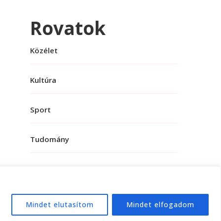
Rovatok
Közélet
Kultúra
Sport
Tudomány
Mindet elutasítom
Mindet elfogadom
e:
WordPress
.