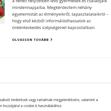
a nehéz helyzetben lévő gyermekek és családjaik
mindennapjaiba. Megkérdeztem néhány
egyetemistát az élményeikről, tapasztalataikról –
hogy első kézből informálódhassatok az
önkénteskedés szépségeivel kapcsolatban.
OLVASSON TOVÁBB
abott hirdetések vagy tartalmak megjelenítésére, valamint a
tartva.
Hello Fashion | Fejlesztette
Blossom Themes
.Készített
 hozzájárul a cookie-k használatához.