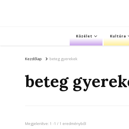
Közélet
Kultúra
Kezdőlap
beteg gyerekek
beteg gyerek
Megjelenítve: 1 -1 / 1 eredményből