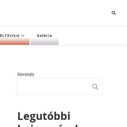
ELTEvízió
Galéria
Keresés
KERESÉ
Legutóbbi