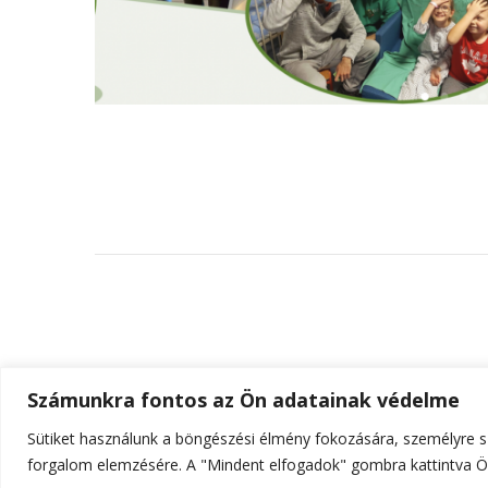
Számunkra fontos az Ön adatainak védelme
Sütiket használunk a böngészési élmény fokozására, személyre sz
© Szerzői jog 2026
ELTE Online
. Minden jog fenn
forgalom elemzésére. A "Mindent elfogadok" gombra kattintva Ön