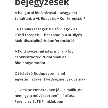
bejegyzések
A hallgatói lét kihívásai – avagy mit
tanultunk a VI. Educatio+ Konferencián?
„A tanulás rétegei: belső világok és
külső terepek” – beszámoló a XI. Illyés
Multidiszciplináris konferenciáról
A Föld jövője rajtad is múlik! – Így
csökkentheted tudatosan az
ökolábnyomodat
Öt kávézó Budapesten, ahol
egyetemistaként kedvezmények várnak
„… ami az emberekben jó – elmúlik, de
nem így a művészetben” – Rófusz
Ferenc az ELTE Filmklubban