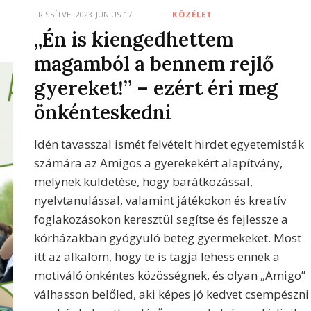
FRISSÍTVE:
2023. JÚNIUS 17.
KÖZÉLET
„Én is kiengedhettem
magamból a bennem rejlő
gyereket!” – ezért éri meg
önkénteskedni
Idén tavasszal ismét felvételt hirdet egyetemisták
számára az Amigos a gyerekekért alapítvány,
melynek küldetése, hogy barátkozással,
nyelvtanulással, valamint játékokon és kreatív
foglakozásokon keresztül segítse és fejlessze a
kórházakban gyógyuló beteg gyermekeket. Most
itt az alkalom, hogy te is tagja lehess ennek a
motiváló önkéntes közösségnek, és olyan „Amigo”
válhasson belőled, aki képes jó kedvet csempészni