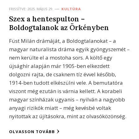
FRISSÍTVE:
2025. MÁJUS 29.
KULTÚRA
Szex a hentespulton –
Boldogtalanok az Örkényben
Füst Milán drámáját, a Boldogtalanokat – a
magyar naturalista dráma egyik gyöngyszemét –
nem kerülte el a mostoha sors. A költő egy
újsághír alapján már 1905-ben elkezdett
dolgozni rajta, de csaknem tíz évvel később,
1914-ben tudott elkészülni vele. A bemutatóra
viszont még ezután is várnia kellett. A korabeli
magyar színházak ugyanis – nyilván a nagyobb
anyagi rizikók miatt – még kevésbé voltak
nyitottak az újításokra, mint az olvasóközönség.
OLVASSON TOVÁBB