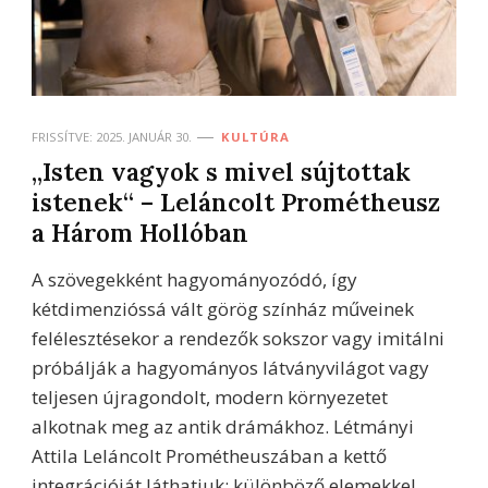
FRISSÍTVE:
2025. JANUÁR 30.
KULTÚRA
„Isten vagyok s mivel sújtottak
istenek“ – Leláncolt Prométheusz
a Három Hollóban
A szövegekként hagyományozódó, így
kétdimenzióssá vált görög színház műveinek
felélesztésekor a rendezők sokszor vagy imitálni
próbálják a hagyományos látványvilágot vagy
teljesen újragondolt, modern környezetet
alkotnak meg az antik drámákhoz. Létmányi
Attila Leláncolt Prométheuszában a kettő
integrációját láthatjuk: különböző elemekkel