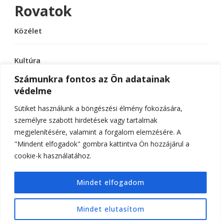
Rovatok
Közélet
Kultúra
Számunkra fontos az Ön adatainak
védelme
Sport
Sütiket használunk a böngészési élmény fokozására,
Tudomány
személyre szabott hirdetések vagy tartalmak
megjelenítésére, valamint a forgalom elemzésére. A
"Mindent elfogadok" gombra kattintva Ön hozzájárul a
cookie-k használatához.
© Szerzői jog 2026
ELTE Online
. Minden jog
Mindet elfogadom
fenntartva.
Hello Fashion | Fejlesztette
Blossom
Themes
.Készítette:
WordPress
.
Mindet elutasítom