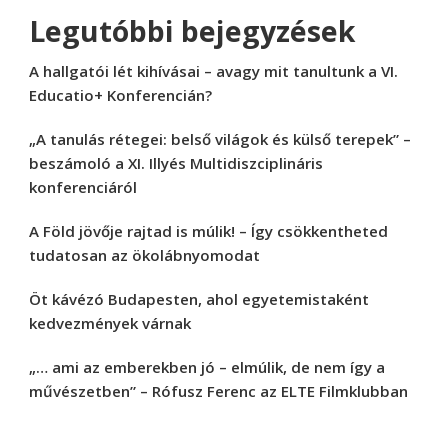
Legutóbbi bejegyzések
A hallgatói lét kihívásai – avagy mit tanultunk a VI.
Educatio+ Konferencián?
„A tanulás rétegei: belső világok és külső terepek” –
beszámoló a XI. Illyés Multidiszciplináris
konferenciáról
A Föld jövője rajtad is múlik! – Így csökkentheted
tudatosan az ökolábnyomodat
Öt kávézó Budapesten, ahol egyetemistaként
kedvezmények várnak
„… ami az emberekben jó – elmúlik, de nem így a
művészetben” – Rófusz Ferenc az ELTE Filmklubban