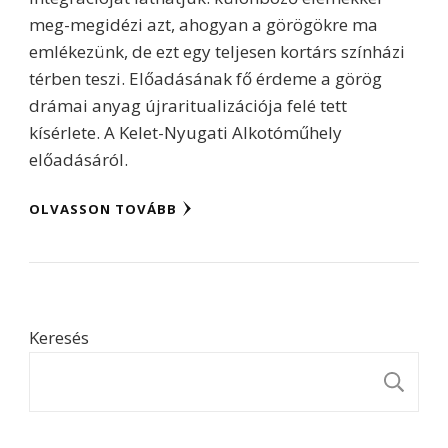
meg-megidézi azt, ahogyan a görögökre ma
emlékezünk, de ezt egy teljesen kortárs színházi
térben teszi. Előadásának fő érdeme a görög
drámai anyag újraritualizációja felé tett
kísérlete. A Kelet-Nyugati Alkotóműhely
előadásáról.
OLVASSON TOVÁBB
Keresés
K