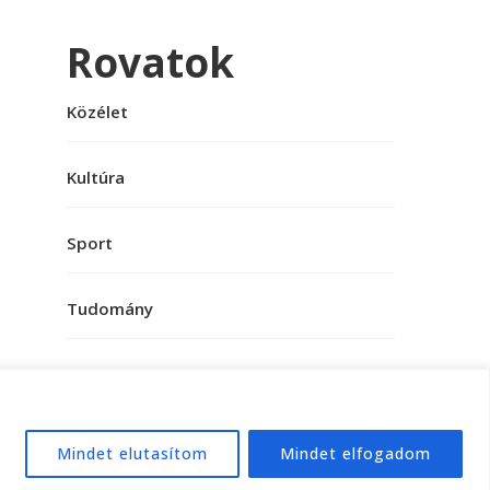
Rovatok
Közélet
Kultúra
Sport
Tudomány
Mindet elutasítom
Mindet elfogadom
e:
WordPress
.