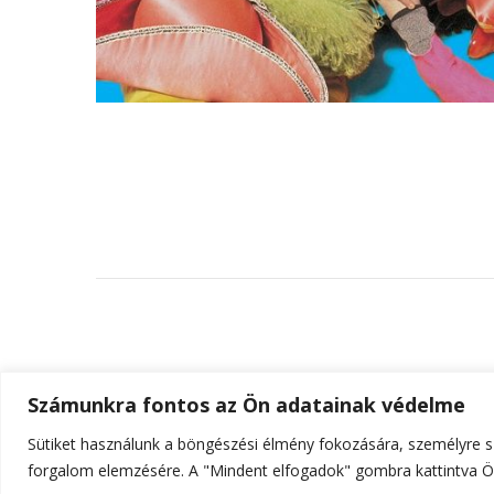
Számunkra fontos az Ön adatainak védelme
Sütiket használunk a böngészési élmény fokozására, személyre sz
© Szerzői jog 2026
ELTE Online
. Minden jog fenn
forgalom elemzésére. A "Mindent elfogadok" gombra kattintva Ön