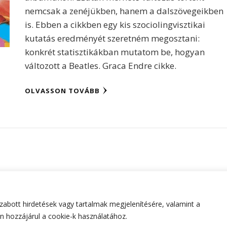
nemcsak a zenéjükben, hanem a dalszövegeikben
is. Ebben a cikkben egy kis szociolingvisztikai
kutatás eredményét szeretném megosztani:
konkrét statisztikákban mutatom be, hogyan
változott a Beatles. Graca Endre cikke.
OLVASSON TOVÁBB
abott hirdetések vagy tartalmak megjelenítésére, valamint a
tartva.
Hello Fashion | Fejlesztette
Blossom Themes
.Készített
 hozzájárul a cookie-k használatához.