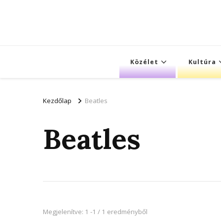
Közélet
Kultúra
Kezdőlap
Beatles
Beatles
Megjelenítve: 1 -1 / 1 eredményből