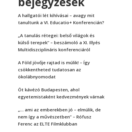
bejegyzések
A hallgatói lét kihívásai – avagy mit
tanultunk a VI. Educatio+ Konferencián?
„A tanulás rétegei: belső világok és
külső terepek” – beszámoló a XI. Illyés
Multidiszciplináris konferenciáról
A Föld jövője rajtad is múlik! – Így
csökkentheted tudatosan az
ökolábnyomodat
Öt kávézó Budapesten, ahol
egyetemistaként kedvezmények várnak
„… ami az emberekben jó – elmúlik, de
nem így a művészetben” – Rófusz
Ferenc az ELTE Filmklubban