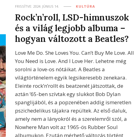
FRISSÍTVE:
2024. JÚNIUS 14.
KULTÚRA
Rock’n’roll, LSD-himnuszok
és a világ legjobb albuma –
hogyan változott a Beatles?
Love Me Do. She Loves You. Can’t Buy Me Love. All
You Need is Love. And I Love Her. Lehetne még
sorolni a love-os nótáikat. A Beatles a
világtörténelem egyik legsikeresebb zenekara.
Eleinte rock’n’rollt és beatzenét játszottak, de
aztán ’65-ben szívtak egy slukkot Bob Dylan
spanglijából, és a popzenében addig ismeretlen
pszichedelikus tájakra repültek. Az első daluk,
amely nem a lányokról és a szerelemről szól, a
Nowhere Man volt az 1965-ös Rubber Soul
albumukon. Ezután mérhető változás történt