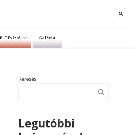
ELTEvízió
Galéria
Keresés
KERESÉ
Legutóbbi