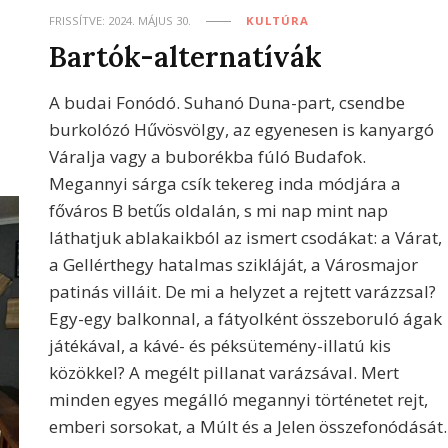
FRISSÍTVE:
2024. MÁJUS 30.
KULTÚRA
Bartók-alternatívák
A budai Fonódó. Suhanó Duna-part, csendbe
burkolózó Hűvösvölgy, az egyenesen is kanyargó
Váralja vagy a buborékba fúló Budafok.
Megannyi sárga csík tekereg inda módjára a
főváros B betűs oldalán, s mi nap mint nap
láthatjuk ablakaikból az ismert csodákat: a Várat,
a Gellérthegy hatalmas szikláját, a Városmajor
patinás villáit. De mi a helyzet a rejtett varázzsal?
Egy-egy balkonnal, a fátyolként összeboruló ágak
játékával, a kávé- és péksütemény-illatú kis
közökkel? A megélt pillanat varázsával. Mert
minden egyes megálló megannyi történetet rejt,
emberi sorsokat, a Múlt és a Jelen összefonódását.