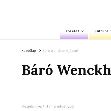
Közélet
Kultúra
Kezdőlap
Báró Wenckheim József
Báró Wenckh
Megjelenítve: 1 -1 / 1 eredményből