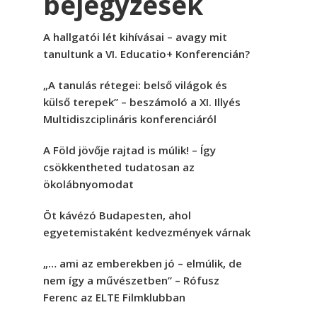
bejegyzések
A hallgatói lét kihívásai – avagy mit
tanultunk a VI. Educatio+ Konferencián?
„A tanulás rétegei: belső világok és
külső terepek” – beszámoló a XI. Illyés
Multidiszciplináris konferenciáról
A Föld jövője rajtad is múlik! – Így
csökkentheted tudatosan az
ökolábnyomodat
Öt kávézó Budapesten, ahol
egyetemistaként kedvezmények várnak
„… ami az emberekben jó – elmúlik, de
nem így a művészetben” – Rófusz
Ferenc az ELTE Filmklubban