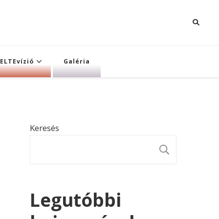
ELTEvízió
Galéria
Keresés
KERESÉ
Legutóbbi