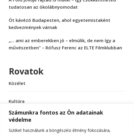
tudatosan az ökolábnyomodat
Öt kávézó Budapesten, ahol egyetemistaként
kedvezmények várnak
„… ami az emberekben jó – elmúlik, de nem így a
művészetben” – Rófusz Ferenc az ELTE Filmklubban
Rovatok
Közélet
Kultúra
Számunkra fontos az Ön adatainak
védelme
Sport
Sütiket használunk a böngészési élmény fokozására,