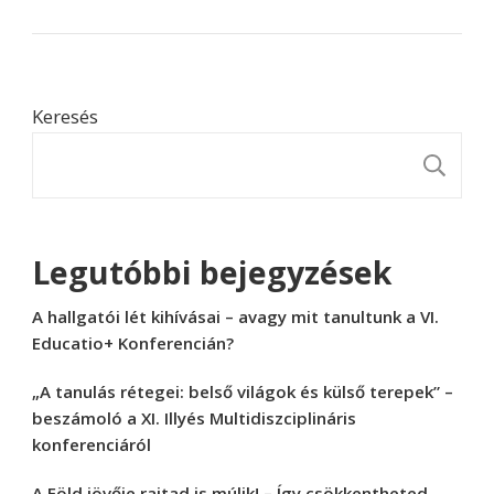
Keresés
K
Legutóbbi bejegyzések
A hallgatói lét kihívásai – avagy mit tanultunk a VI.
Educatio+ Konferencián?
„A tanulás rétegei: belső világok és külső terepek” –
beszámoló a XI. Illyés Multidiszciplináris
konferenciáról
A Föld jövője rajtad is múlik! – Így csökkentheted