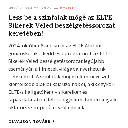
FRISSÍTVE:
2024. OKTÓBER 8.
KÖZÉLET
Less be a színfalak mögé az ELTE
Sikerek Veled beszélgetéssorozat
keretében!
2024. október 8-án ismét az ELTE Alumni
gondoskodik a kedd esti programról: az ELTE
Sikerek Veled beszélgetéssorozat legújabb
eseményén a filmesek világába nyerhetünk
betekintést. A színfalak mögé a filmművészet
kiemelkedő alakjai kalauzolnak el, akik egykori
ELTE-s hallgatóként – sikereiken és
tapasztalataikon felül – egyetemi tanulmányaik,
oktatóik szerepéről is szót ejtenek.
OLVASSON TOVÁBB