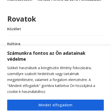
Rovatok
Közélet
Kultúra
Számunkra fontos az Ön adatainak
védelme
Sport
Sütiket használunk a böngészési élmény fokozására,
Tudomány
személyre szabott hirdetések vagy tartalmak
megjelenítésére, valamint a forgalom elemzésére. A
"Mindent elfogadok" gombra kattintva Ön hozzájárul a
cookie-k használatához.
© Szerzői jog 2026
ELTE Online
. Minden jog
Mindet elfogadom
fenntartva.
Hello Fashion | Fejlesztette
Blossom