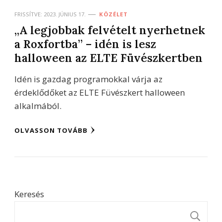
FRISSÍTVE:
2023. JÚNIUS 17.
KÖZÉLET
„A legjobbak felvételt nyerhetnek
a Roxfortba” – idén is lesz
halloween az ELTE Füvészkertben
Idén is gazdag programokkal várja az
érdeklődőket az ELTE Füvészkert halloween
alkalmából.
OLVASSON TOVÁBB
Keresés
K