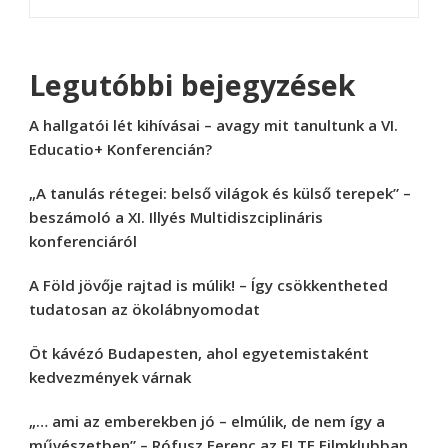
Legutóbbi bejegyzések
A hallgatói lét kihívásai – avagy mit tanultunk a VI.
Educatio+ Konferencián?
„A tanulás rétegei: belső világok és külső terepek” –
beszámoló a XI. Illyés Multidiszciplináris
konferenciáról
A Föld jövője rajtad is múlik! – Így csökkentheted
tudatosan az ökolábnyomodat
Öt kávézó Budapesten, ahol egyetemistaként
kedvezmények várnak
„… ami az emberekben jó – elmúlik, de nem így a
művészetben” – Rófusz Ferenc az ELTE Filmklubban