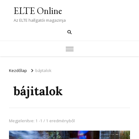
ELTE Online
Az ELTE hallgatói magazinja
Kezdőlap
bájitalok
bájitalok
Megjelenítve: 1 -1 / 1 eredményből