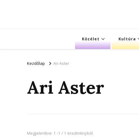
Közélet
Kultúra
Kezdőlap
Ari Aster
Ari Aster
Megjelenítve: 1 -1 / 1 eredményből