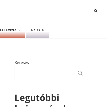
ELTEvízió
Galéria
Keresés
KERESÉ
Legutóbbi