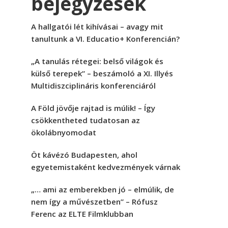
bejegyzések
A hallgatói lét kihívásai – avagy mit
tanultunk a VI. Educatio+ Konferencián?
„A tanulás rétegei: belső világok és
külső terepek” – beszámoló a XI. Illyés
Multidiszciplináris konferenciáról
A Föld jövője rajtad is múlik! – Így
csökkentheted tudatosan az
ökolábnyomodat
Öt kávézó Budapesten, ahol
egyetemistaként kedvezmények várnak
„… ami az emberekben jó – elmúlik, de
nem így a művészetben” – Rófusz
Ferenc az ELTE Filmklubban