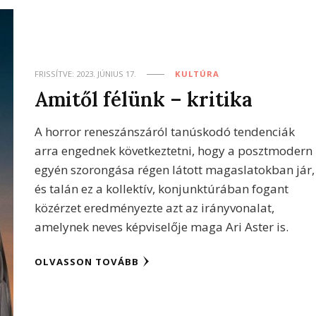
FRISSÍTVE:
2023. JÚNIUS 17.
KULTÚRA
Amitől félünk – kritika
A horror reneszánszáról tanúskodó tendenciák
arra engednek következtetni, hogy a posztmodern
egyén szorongása régen látott magaslatokban jár,
és talán ez a kollektív, konjunktúrában fogant
közérzet eredményezte azt az irányvonalat,
amelynek neves képviselője maga Ari Aster is.
OLVASSON TOVÁBB