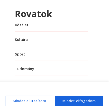
Rovatok
Közélet
Kultúra
Sport
Tudomány
Mindet elutasítom
Mindet elfogadom
e:
WordPress
.