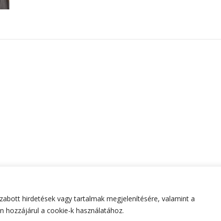
abott hirdetések vagy tartalmak megjelenítésére, valamint a
tartva.
Hello Fashion | Fejlesztette
Blossom Themes
.Készített
 hozzájárul a cookie-k használatához.