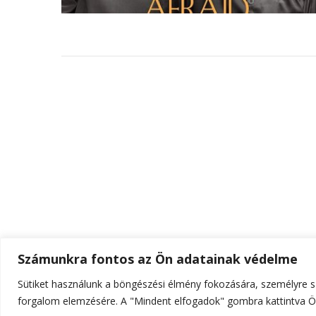
Számunkra fontos az Ön adatainak védelme
Sütiket használunk a böngészési élmény fokozására, személyre sz
© Szerzői jog 2026
ELTE Online
. Minden jog fenn
forgalom elemzésére. A "Mindent elfogadok" gombra kattintva Ön