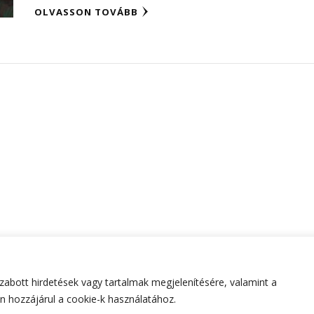
OLVASSON TOVÁBB
abott hirdetések vagy tartalmak megjelenítésére, valamint a
tartva.
Hello Fashion | Fejlesztette
Blossom Themes
.Készített
 hozzájárul a cookie-k használatához.