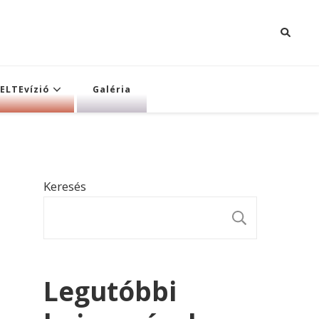
ELTEvízió
Galéria
Keresés
KERESÉ
Legutóbbi