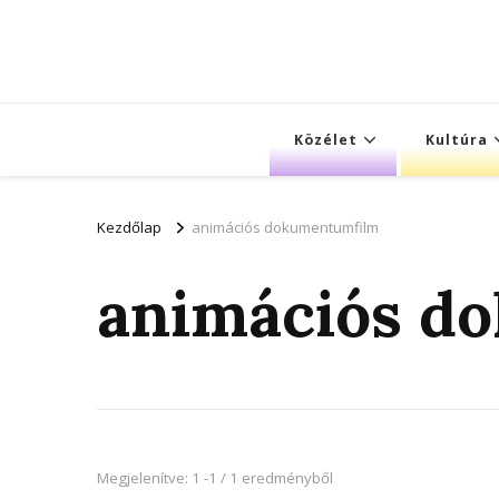
Közélet
Kultúra
Kezdőlap
animációs dokumentumfilm
animációs d
Megjelenítve: 1 -1 / 1 eredményből