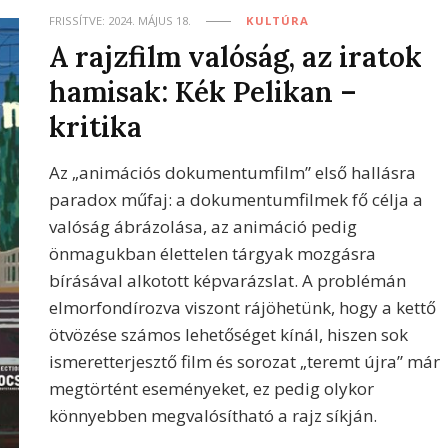
FRISSÍTVE:
2024. MÁJUS 18.
KULTÚRA
A rajzfilm valóság, az iratok
hamisak: Kék Pelikan –
kritika
Az „animációs dokumentumfilm” első hallásra
paradox műfaj: a dokumentumfilmek fő célja a
valóság ábrázolása, az animáció pedig
önmagukban élettelen tárgyak mozgásra
bírásával alkotott képvarázslat. A problémán
elmorfondírozva viszont rájöhetünk, hogy a kettő
ötvözése számos lehetőséget kínál, hiszen sok
ismeretterjesztő film és sorozat „teremt újra” már
megtörtént eseményeket, ez pedig olykor
könnyebben megvalósítható a rajz síkján.