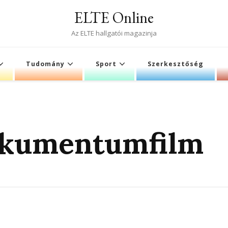
ELTE Online
Az ELTE hallgatói magazinja
Tudomány
Sport
Szerkesztőség
okumentumfilm