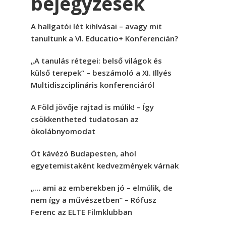
bejegyzések
A hallgatói lét kihívásai – avagy mit
tanultunk a VI. Educatio+ Konferencián?
„A tanulás rétegei: belső világok és
külső terepek” – beszámoló a XI. Illyés
Multidiszciplináris konferenciáról
A Föld jövője rajtad is múlik! – Így
csökkentheted tudatosan az
ökolábnyomodat
Öt kávézó Budapesten, ahol
egyetemistaként kedvezmények várnak
„… ami az emberekben jó – elmúlik, de
nem így a művészetben” – Rófusz
Ferenc az ELTE Filmklubban