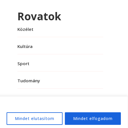
Rovatok
Közélet
Kultúra
Sport
Tudomány
Mindet elutasítom
Mindet elfogadom
e:
WordPress
.