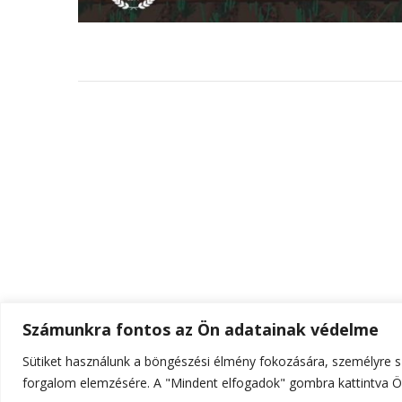
Számunkra fontos az Ön adatainak védelme
Sütiket használunk a böngészési élmény fokozására, személyre sz
© Szerzői jog 2026
ELTE Online
. Minden jog fenn
forgalom elemzésére. A "Mindent elfogadok" gombra kattintva Ön