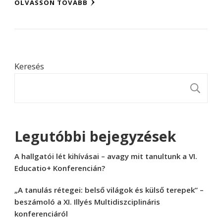
OLVASSON TOVÁBB
Keresés
K
Legutóbbi bejegyzések
A hallgatói lét kihívásai – avagy mit tanultunk a VI.
Educatio+ Konferencián?
„A tanulás rétegei: belső világok és külső terepek” –
beszámoló a XI. Illyés Multidiszciplináris
konferenciáról