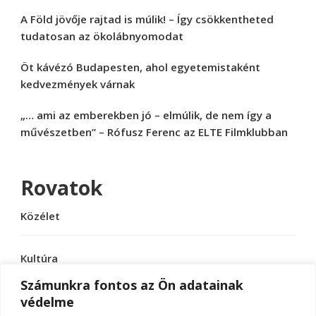
A Föld jövője rajtad is múlik! – Így csökkentheted
tudatosan az ökolábnyomodat
Öt kávézó Budapesten, ahol egyetemistaként
kedvezmények várnak
„… ami az emberekben jó – elmúlik, de nem így a
művészetben” – Rófusz Ferenc az ELTE Filmklubban
Rovatok
Közélet
Kultúra
Számunkra fontos az Ön adatainak
védelme
Sport