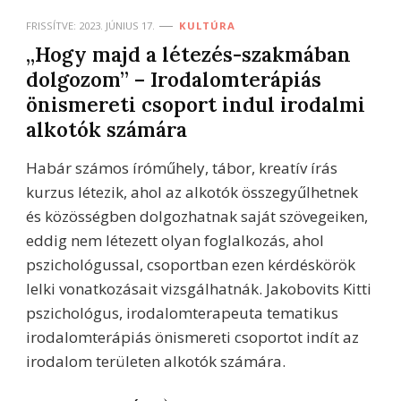
FRISSÍTVE:
2023. JÚNIUS 17.
KULTÚRA
„Hogy majd a létezés-szakmában
dolgozom” – Irodalomterápiás
önismereti csoport indul irodalmi
alkotók számára
Habár számos íróműhely, tábor, kreatív írás
kurzus létezik, ahol az alkotók összegyűlhetnek
és közösségben dolgozhatnak saját szövegeiken,
eddig nem létezett olyan foglalkozás, ahol
pszichológussal, csoportban ezen kérdéskörök
lelki vonatkozásait vizsgálhatnák. Jakobovits Kitti
pszichológus, irodalomterapeuta tematikus
irodalomterápiás önismereti csoportot indít az
irodalom területen alkotók számára.