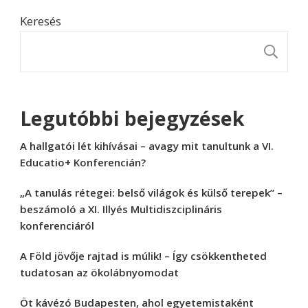
Keresés
K
Legutóbbi bejegyzések
A hallgatói lét kihívásai – avagy mit tanultunk a VI.
Educatio+ Konferencián?
„A tanulás rétegei: belső világok és külső terepek” –
beszámoló a XI. Illyés Multidiszciplináris
konferenciáról
A Föld jövője rajtad is múlik! – Így csökkentheted
tudatosan az ökolábnyomodat
Öt kávézó Budapesten, ahol egyetemistaként