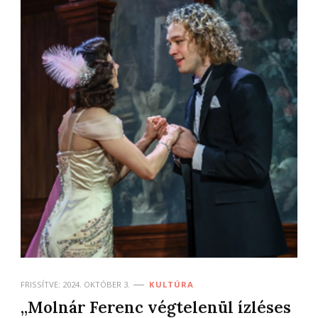
FRISSÍTVE:
2024. OKTÓBER 3.
KULTÚRA
„Molnár Ferenc végtelenül ízléses