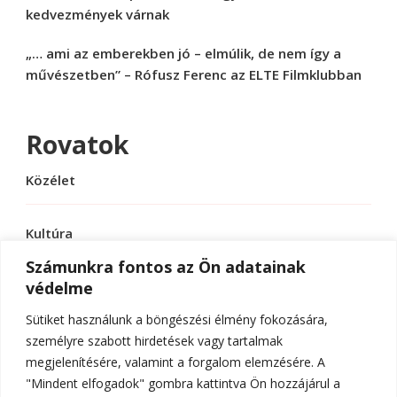
kedvezmények várnak
„… ami az emberekben jó – elmúlik, de nem így a
művészetben” – Rófusz Ferenc az ELTE Filmklubban
Rovatok
Közélet
Kultúra
Számunkra fontos az Ön adatainak
védelme
Sport
Sütiket használunk a böngészési élmény fokozására,
Tudomány
személyre szabott hirdetések vagy tartalmak
megjelenítésére, valamint a forgalom elemzésére. A
"Mindent elfogadok" gombra kattintva Ön hozzájárul a