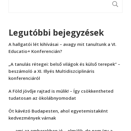
K
Legutóbbi bejegyzések
A hallgatói lét kihívásai – avagy mit tanultunk a VI.
Educatio+ Konferencián?
„A tanulás rétegei: belső világok és külső terepek” –
beszámoló a XI. Illyés Multidiszciplináris
konferenciáról
A Föld jövője rajtad is múlik! – Így csökkentheted
tudatosan az ökolábnyomodat
Öt kávézó Budapesten, ahol egyetemistaként
kedvezmények várnak
„… ami az emberekben jó – elmúlik, de nem így a