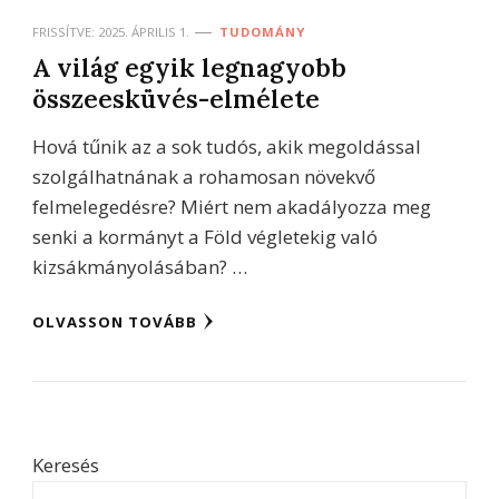
FRISSÍTVE:
2025. ÁPRILIS 1.
TUDOMÁNY
A világ egyik legnagyobb
összeesküvés-elmélete
Hová tűnik az a sok tudós, akik megoldással
szolgálhatnának a rohamosan növekvő
felmelegedésre? Miért nem akadályozza meg
senki a kormányt a Föld végletekig való
kizsákmányolásában? …
OLVASSON TOVÁBB
Keresés