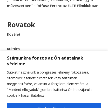
művészetben” – Rófusz Ferenc az ELTE Filmklubban
Rovatok
Közélet
Kultúra
Számunkra fontos az Ön adatainak
védelme
Sport
Sütiket használunk a böngészési élmény fokozására,
Tudomány
személyre szabott hirdetések vagy tartalmak
megjelenítésére, valamint a forgalom elemzésére. A
"Mindent elfogadok" gombra kattintva Ön hozzájárul a
cookie-k használatához.
© Szerzői jog 2026
ELTE Online
. Minden jog