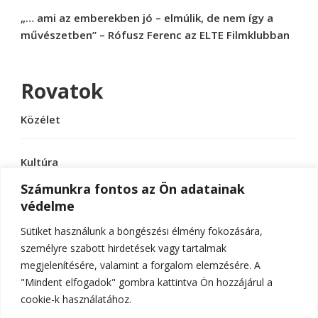
„… ami az emberekben jó – elmúlik, de nem így a
művészetben” – Rófusz Ferenc az ELTE Filmklubban
Rovatok
Közélet
Kultúra
Számunkra fontos az Ön adatainak
védelme
Sport
Sütiket használunk a böngészési élmény fokozására,
Tudomány
személyre szabott hirdetések vagy tartalmak
megjelenítésére, valamint a forgalom elemzésére. A
"Mindent elfogadok" gombra kattintva Ön hozzájárul a
cookie-k használatához.