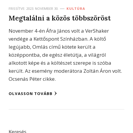
FRISSÍTVE:
2023. NOVEMBER 30.
KULTÚRA
Megtalálni a közös többszöröst
November 4-én Áfra János volt a VerShaker
vendége a Kettőspont Színházban. A költő
legújabb, Omlás című kötete került a
középpontba, de egész életútja, a világról
alkotott képe és a költészet szerepe is szóba
került. Az esemény moderátora Zoltán Áron volt.
Ocsenás Péter cikke.
OLVASSON TOVÁBB
Keresés