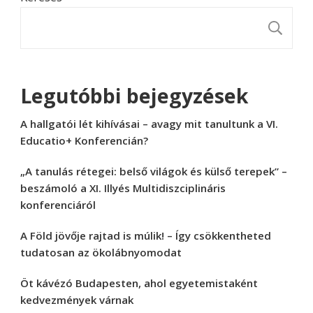
K
Legutóbbi bejegyzések
A hallgatói lét kihívásai – avagy mit tanultunk a VI.
Educatio+ Konferencián?
„A tanulás rétegei: belső világok és külső terepek” –
beszámoló a XI. Illyés Multidiszciplináris
konferenciáról
A Föld jövője rajtad is múlik! – Így csökkentheted
tudatosan az ökolábnyomodat
Öt kávézó Budapesten, ahol egyetemistaként
kedvezmények várnak