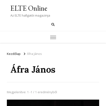
ELTE Online
Az ELTE hallgatói magazinja
Kezdőlap
Áfra János
Áfra János
Megjelenítve: 1 -1 / 1 eredményből