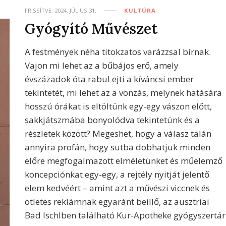
FRISSÍTVE:
2024. JÚLIUS 31.
KULTÚRA
Gyógyító Művészet
A festmények néha titokzatos varázzsal bírnak.
Vajon mi lehet az a bűbájos erő, amely
évszázadok óta rabul ejti a kíváncsi ember
tekintetét, mi lehet az a vonzás, melynek hatására
hosszú órákat is eltöltünk egy-egy vászon előtt,
sakkjátszmába bonyolódva tekintetünk és a
részletek között? Megeshet, hogy a válasz talán
annyira profán, hogy sutba dobhatjuk minden
előre megfogalmazott elméletünket és műelemző
koncepciónkat egy-egy, a rejtély nyitját jelentő
elem kedvéért – amint azt a művészi viccnek és
ötletes reklámnak egyaránt beillő, az ausztriai
Bad Ischlben található Kur-Apotheke gyógyszertár