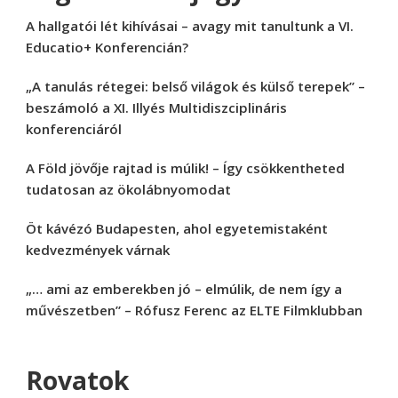
A hallgatói lét kihívásai – avagy mit tanultunk a VI.
Educatio+ Konferencián?
„A tanulás rétegei: belső világok és külső terepek” –
beszámoló a XI. Illyés Multidiszciplináris
konferenciáról
A Föld jövője rajtad is múlik! – Így csökkentheted
tudatosan az ökolábnyomodat
Öt kávézó Budapesten, ahol egyetemistaként
kedvezmények várnak
„… ami az emberekben jó – elmúlik, de nem így a
művészetben” – Rófusz Ferenc az ELTE Filmklubban
Rovatok