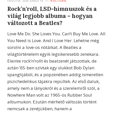
FRISSÍTVE:
2024. JÚNIUS 14.
KULTÚRA
Rock’n’roll, LSD-himnuszok és a
világ legjobb albuma – hogyan
változott a Beatles?
Love Me Do. She Loves You. Can’t Buy Me Love. All
You Need is Love. And I Love Her. Lehetne még
sorolni a love-os nótáikat. A Beatles a
világtörténelem egyik legsikeresebb zenekara.
Eleinte rock’n’rollt és beatzenét játszottak, de
aztán ’65-ben szívtak egy slukkot Bob Dylan
spanglijából, és a popzenében addig ismeretlen
pszichedelikus tájakra repültek. Az első daluk,
amely nem a lányokról és a szerelemről szól, a
Nowhere Man volt az 1965-ös Rubber Soul
albumukon. Ezután mérhető változás történt
nemcsak a zenéjükben, hanem a