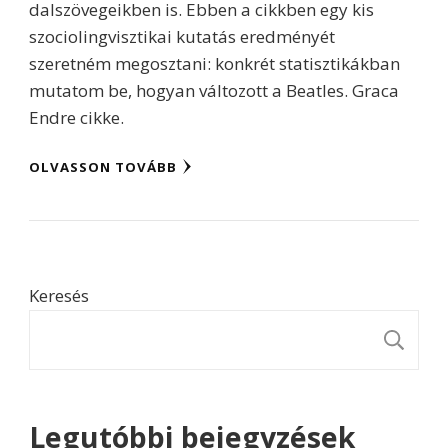
dalszövegeikben is. Ebben a cikkben egy kis
szociolingvisztikai kutatás eredményét
szeretném megosztani: konkrét statisztikákban
mutatom be, hogyan változott a Beatles. Graca
Endre cikke.
OLVASSON TOVÁBB
Keresés
K
Legutóbbi bejegyzések