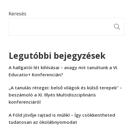
Keresés
K
Legutóbbi bejegyzések
A hallgatói lét kihívásai – avagy mit tanultunk a VI.
Educatio+ Konferencián?
„A tanulás rétegei: belső világok és külső terepek” –
beszámoló a XI. Illyés Multidiszciplináris
konferenciáról
A Föld jövője rajtad is múlik! – Így csökkentheted
tudatosan az ökolábnyomodat