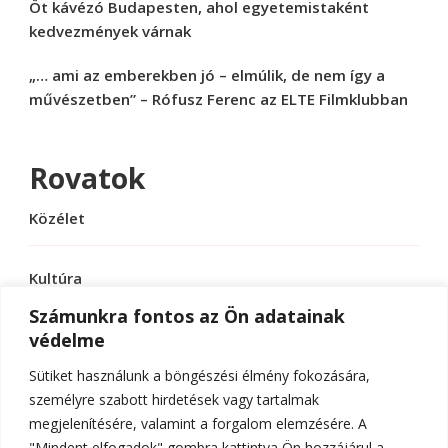
Öt kávézó Budapesten, ahol egyetemistaként
kedvezmények várnak
„… ami az emberekben jó – elmúlik, de nem így a
művészetben” – Rófusz Ferenc az ELTE Filmklubban
Rovatok
Közélet
Kultúra
Számunkra fontos az Ön adatainak
védelme
Sport
Sütiket használunk a böngészési élmény fokozására,
Tudomány
személyre szabott hirdetések vagy tartalmak
megjelenítésére, valamint a forgalom elemzésére. A
"Mindent elfogadok" gombra kattintva Ön hozzájárul a