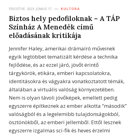
FRISSÍTVE:
2023. JÚNIUS 17.
KULTÚRA
Biztos hely pedofiloknak – A TÁP
Színház A Menedék című
előadásának kritikája
Jennifer Haley, amerikai drámaíró műveinek
egyik legtöbbet tematizált kérdése a technika
fejlődése, és az ezzel járó, jövőt érintő
tárgykörök, etikára, emberi kapcsolatokra,
identitásokra és vágyakra vonatkoztatott témák,
általában a virtuális valóság környezetében.
Nem is olyan távoli jövőképek, emellett pedig
egyszerre építkeznek az ember alkotta “második”
valóságból és a legelemibb tulajdonságokból,
ösztönökből, az emberi jellemből. Ettől lesznek
egyszerre izgalmas sci-fik és heves érzelmi