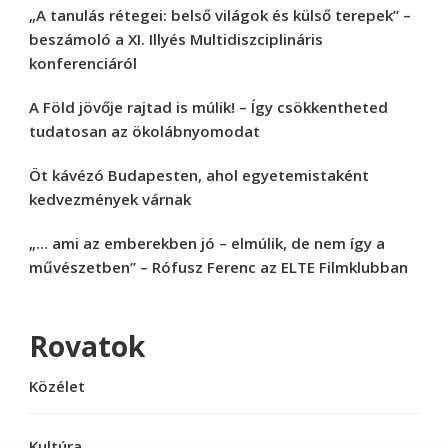
„A tanulás rétegei: belső világok és külső terepek” –
beszámoló a XI. Illyés Multidiszciplináris
konferenciáról
A Föld jövője rajtad is múlik! – Így csökkentheted
tudatosan az ökolábnyomodat
Öt kávézó Budapesten, ahol egyetemistaként
kedvezmények várnak
„… ami az emberekben jó – elmúlik, de nem így a
művészetben” – Rófusz Ferenc az ELTE Filmklubban
Rovatok
Közélet
Kultúra