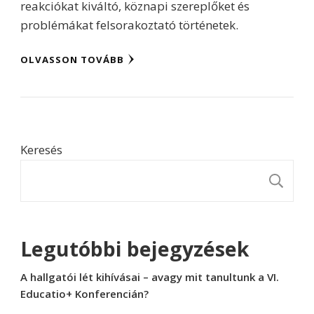
reakciókat kiváltó, köznapi szereplőket és
problémákat felsorakoztató történetek.
OLVASSON TOVÁBB
Keresés
K
Legutóbbi bejegyzések
A hallgatói lét kihívásai – avagy mit tanultunk a VI.
Educatio+ Konferencián?