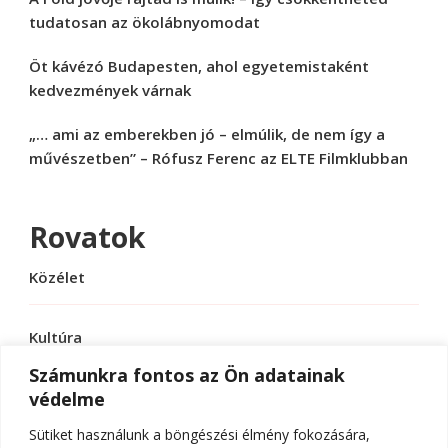
tudatosan az ökolábnyomodat
Öt kávézó Budapesten, ahol egyetemistaként
kedvezmények várnak
„… ami az emberekben jó – elmúlik, de nem így a
művészetben” – Rófusz Ferenc az ELTE Filmklubban
Rovatok
Közélet
Kultúra
Számunkra fontos az Ön adatainak
védelme
Sport
Sütiket használunk a böngészési élmény fokozására,