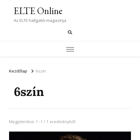
ELTE Online
Az ELTE hallgatói magazinja
Kezdőlap
6szín
6szín
Megjelenítve: 1 -1 / 1 eredményből