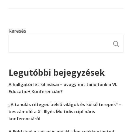
Keresés
K
Legutóbbi bejegyzések
A hallgatói lét kihívásai – avagy mit tanultunk a VI.
Educatio+ Konferencián?
„A tanulás rétegei: belső világok és külső terepek” –
beszámoló a XI. Illyés Multidiszciplináris
konferenciáról
A Föld jövője rajtad is múlik! – Így csökkentheted