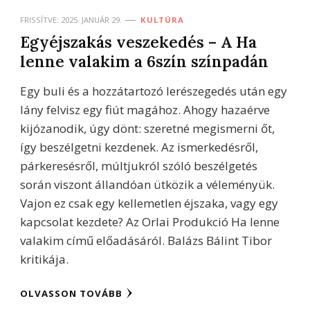
FRISSÍTVE:
2025. JANUÁR 29.
KULTÚRA
Egyéjszakás veszekedés – A Ha
lenne valakim a 6szín színpadán
Egy buli és a hozzátartozó lerészegedés után egy
lány felvisz egy fiút magához. Ahogy hazaérve
kijózanodik, úgy dönt: szeretné megismerni őt,
így beszélgetni kezdenek. Az ismerkedésről,
párkeresésről, múltjukról szóló beszélgetés
során viszont állandóan ütközik a véleményük.
Vajon ez csak egy kellemetlen éjszaka, vagy egy
kapcsolat kezdete? Az Orlai Produkció Ha lenne
valakim című előadásáról. Balázs Bálint Tibor
kritikája.
OLVASSON TOVÁBB