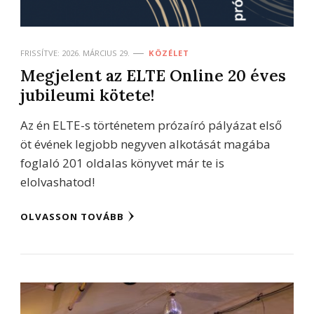
FRISSÍTVE:
2026. MÁRCIUS 29.
KÖZÉLET
Megjelent az ELTE Online 20 éves
jubileumi kötete!
Az én ELTE-s történetem prózaíró pályázat első
öt évének legjobb negyven alkotását magába
foglaló 201 oldalas könyvet már te is
elolvashatod!
OLVASSON TOVÁBB