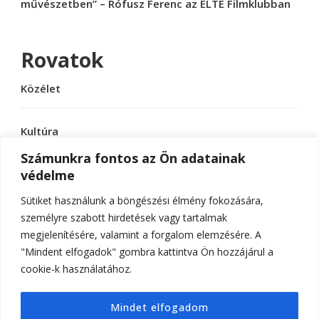
művészetben” – Rófusz Ferenc az ELTE Filmklubban
Rovatok
Közélet
Kultúra
Számunkra fontos az Ön adatainak
védelme
Sport
Sütiket használunk a böngészési élmény fokozására,
Tudomány
személyre szabott hirdetések vagy tartalmak
megjelenítésére, valamint a forgalom elemzésére. A
"Mindent elfogadok" gombra kattintva Ön hozzájárul a
cookie-k használatához.
© Szerzői jog 2026
ELTE Online
. Minden jog
Mindet elfogadom