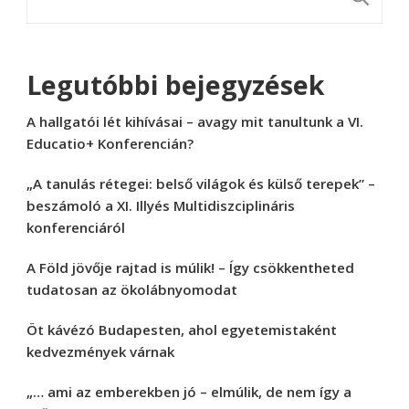
Legutóbbi bejegyzések
A hallgatói lét kihívásai – avagy mit tanultunk a VI.
Educatio+ Konferencián?
„A tanulás rétegei: belső világok és külső terepek” –
beszámoló a XI. Illyés Multidiszciplináris
konferenciáról
A Föld jövője rajtad is múlik! – Így csökkentheted
tudatosan az ökolábnyomodat
Öt kávézó Budapesten, ahol egyetemistaként
kedvezmények várnak
„… ami az emberekben jó – elmúlik, de nem így a