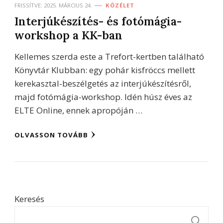
FRISSÍTVE:
2025. MÁRCIUS 24.
KÖZÉLET
Interjúkészítés- és fotómágia-
workshop a KK-ban
Kellemes szerda este a Trefort-kertben található
Könyvtár Klubban: egy pohár kisfröccs mellett
kerekasztal-beszélgetés az interjúkészítésről,
majd fotómágia-workshop. Idén húsz éves az
ELTE Online, ennek apropóján …
OLVASSON TOVÁBB
Keresés
K