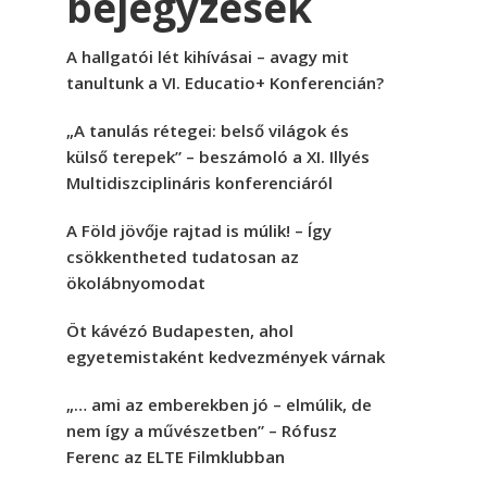
bejegyzések
A hallgatói lét kihívásai – avagy mit
tanultunk a VI. Educatio+ Konferencián?
„A tanulás rétegei: belső világok és
külső terepek” – beszámoló a XI. Illyés
Multidiszciplináris konferenciáról
A Föld jövője rajtad is múlik! – Így
csökkentheted tudatosan az
ökolábnyomodat
Öt kávézó Budapesten, ahol
egyetemistaként kedvezmények várnak
„… ami az emberekben jó – elmúlik, de
nem így a művészetben” – Rófusz
Ferenc az ELTE Filmklubban