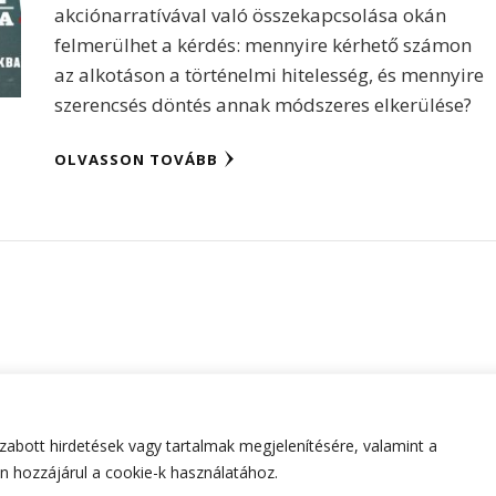
akciónarratívával való összekapcsolása okán
felmerülhet a kérdés: mennyire kérhető számon
az alkotáson a történelmi hitelesség, és mennyire
szerencsés döntés annak módszeres elkerülése?
OLVASSON TOVÁBB
abott hirdetések vagy tartalmak megjelenítésére, valamint a
tartva.
Hello Fashion | Fejlesztette
Blossom Themes
.Készített
 hozzájárul a cookie-k használatához.