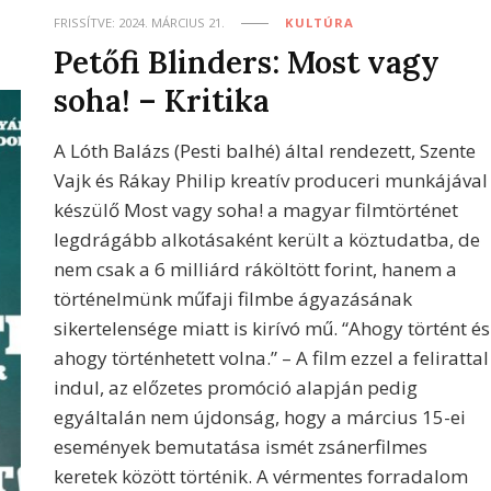
FRISSÍTVE:
2024. MÁRCIUS 21.
KULTÚRA
Petőfi Blinders: Most vagy
soha! – Kritika
A Lóth Balázs (Pesti balhé) által rendezett, Szente
Vajk és Rákay Philip kreatív produceri munkájával
készülő Most vagy soha! a magyar filmtörténet
legdrágább alkotásaként került a köztudatba, de
nem csak a 6 milliárd ráköltött forint, hanem a
történelmünk műfaji filmbe ágyazásának
sikertelensége miatt is kirívó mű. “Ahogy történt és
ahogy történhetett volna.” – A film ezzel a felirattal
indul, az előzetes promóció alapján pedig
egyáltalán nem újdonság, hogy a március 15-ei
események bemutatása ismét zsánerfilmes
keretek között történik. A vérmentes forradalom