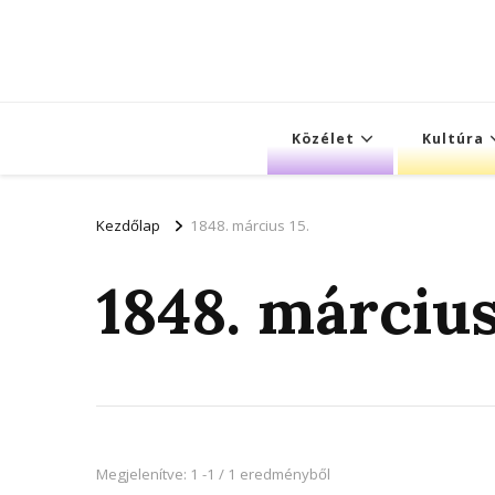
Közélet
Kultúra
Kezdőlap
1848. március 15.
1848. március
Megjelenítve: 1 -1 / 1 eredményből