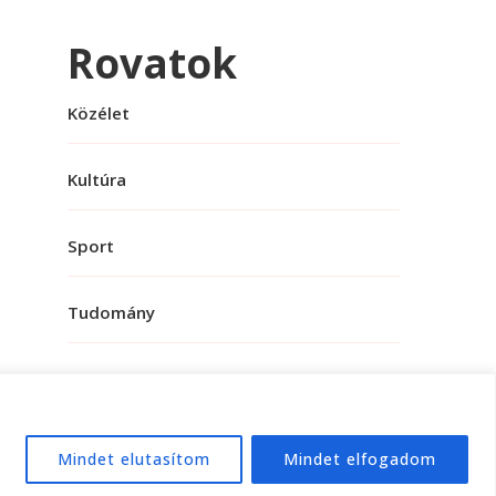
Rovatok
Közélet
Kultúra
Sport
Tudomány
Mindet elutasítom
Mindet elfogadom
e:
WordPress
.