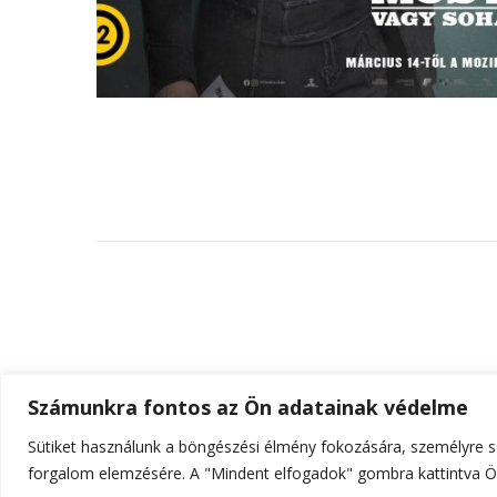
Számunkra fontos az Ön adatainak védelme
Sütiket használunk a böngészési élmény fokozására, személyre sz
© Szerzői jog 2026
ELTE Online
. Minden jog fenn
forgalom elemzésére. A "Mindent elfogadok" gombra kattintva Ön