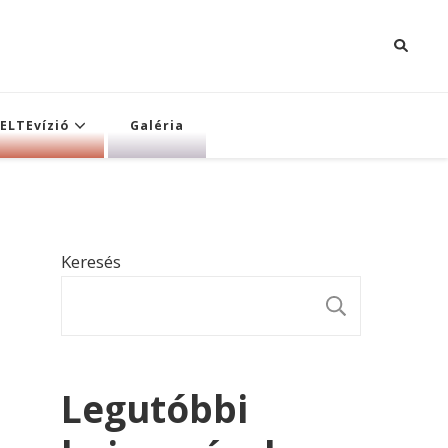
ELTEvízió
Galéria
Keresés
KERESÉ
Legutóbbi