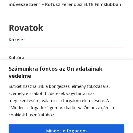
művészetben” – Rófusz Ferenc az ELTE Filmklubban
Rovatok
Közélet
Kultúra
Számunkra fontos az Ön adatainak
védelme
Sport
Sütiket használunk a böngészési élmény fokozására,
Tudomány
személyre szabott hirdetések vagy tartalmak
megjelenítésére, valamint a forgalom elemzésére. A
"Mindent elfogadok" gombra kattintva Ön hozzájárul a
cookie-k használatához.
© Szerzői jog 2026
ELTE Online
. Minden jog
Mindet elfogadom