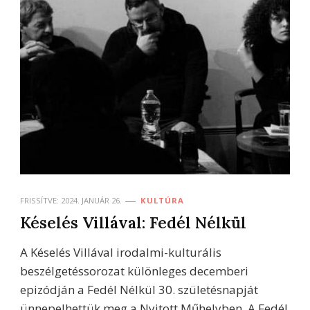
FRISSÍTVE:
2024. JANUÁR 26.
KULTÚRA
Késelés Villával: Fedél Nélkül
A Késelés Villával irodalmi-kulturális
beszélgetéssorozat különleges decemberi
epizódján a Fedél Nélkül 30. születésnapját
ünnepelhettük meg a Nyitott Műhelyben. A Fedél