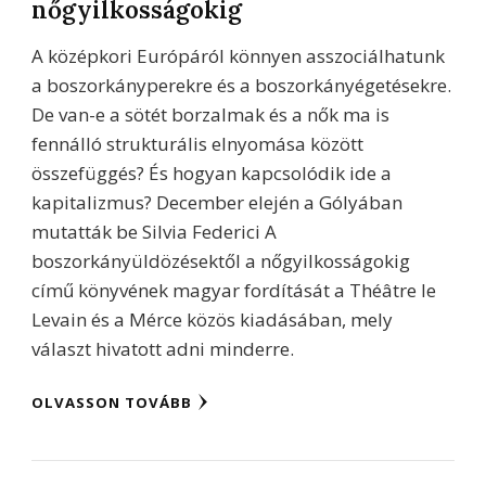
nőgyilkosságokig
A középkori Európáról könnyen asszociálhatunk
a boszorkányperekre és a boszorkányégetésekre.
De van-e a sötét borzalmak és a nők ma is
fennálló strukturális elnyomása között
összefüggés? És hogyan kapcsolódik ide a
kapitalizmus? December elején a Gólyában
mutatták be Silvia Federici A
boszorkányüldözésektől a nőgyilkosságokig
című könyvének magyar fordítását a Théâtre le
Levain és a Mérce közös kiadásában, mely
választ hivatott adni minderre.
OLVASSON TOVÁBB