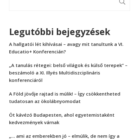
K
Legutóbbi bejegyzések
A hallgatói lét kihívásai – avagy mit tanultunk a VI.
Educatio+ Konferencián?
„A tanulás rétegei: belső világok és külső terepek” –
beszámoló a XI. Illyés Multidiszciplináris
konferenciáról
A Föld jövője rajtad is múlik! – Így csökkentheted
tudatosan az ökolábnyomodat
Öt kávézó Budapesten, ahol egyetemistaként
kedvezmények várnak
„… ami az emberekben jó – elmúlik, de nem így a