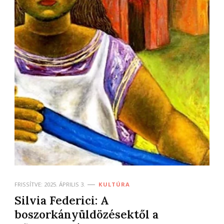
FRISSÍTVE:
2025. ÁPRILIS 3.
KULTÚRA
Silvia Federici: A
boszorkányüldözésektől a