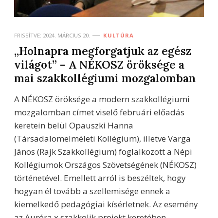
FRISSÍTVE:
2024. MÁRCIUS 20.
KULTÚRA
„Holnapra megforgatjuk az egész
világot” – A NÉKOSZ öröksége a
mai szakkollégiumi mozgalomban
A NÉKOSZ öröksége a modern szakkollégiumi
mozgalomban címet viselő februári előadás
keretein belül Opauszki Hanna
(Társadalomelméleti Kollégium), illetve Varga
János (Rajk Szakkollégium) foglalkozott a Népi
Kollégiumok Országos Szövetségének (NÉKOSZ)
történetével. Emellett arról is beszéltek, hogy
hogyan él tovább a szellemisége ennek a
kiemelkedő pedagógiai kísérletnek. Az esemény
az Auróra x szakkolik projekt keretében