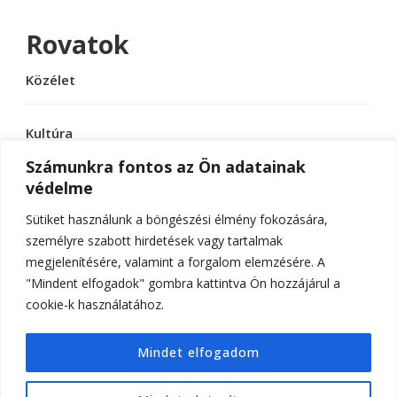
Rovatok
Közélet
Kultúra
Számunkra fontos az Ön adatainak
védelme
Sport
Sütiket használunk a böngészési élmény fokozására,
Tudomány
személyre szabott hirdetések vagy tartalmak
megjelenítésére, valamint a forgalom elemzésére. A
"Mindent elfogadok" gombra kattintva Ön hozzájárul a
cookie-k használatához.
© Szerzői jog 2026
ELTE Online
. Minden jog
Mindet elfogadom
fenntartva.
Hello Fashion | Fejlesztette
Blossom
Themes
.Készítette:
WordPress
.