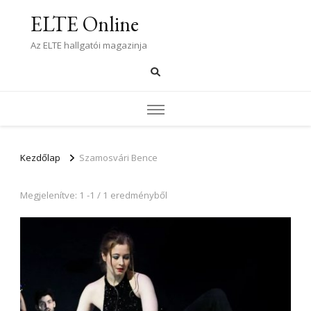
ELTE Online
Az ELTE hallgatói magazinja
Kezdőlap
Szamosvári Bence
Megjelenítve: 1 -1 / 1 eredményből