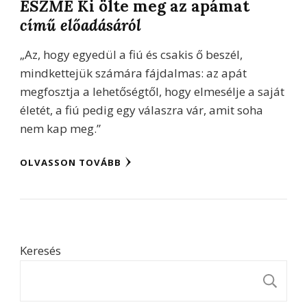
ESZME
Ki ölte meg az apámat
című előadásáról
„Az, hogy egyedül a fiú és csakis ő beszél,
mindkettejük számára fájdalmas: az apát
megfosztja a lehetőségtől, hogy elmesélje a saját
életét, a fiú pedig egy válaszra vár, amit soha
nem kap meg.”
OLVASSON TOVÁBB
Keresés
K