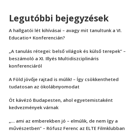
Legutóbbi bejegyzések
A hallgatói lét kihívásai – avagy mit tanultunk a VI.
Educatio+ Konferencián?
„A tanulás rétegei: belső világok és külső terepek” –
beszámoló a XI. Illyés Multidiszciplináris
konferenciáról
A Föld jövője rajtad is múlik! – Így csökkentheted
tudatosan az ökolábnyomodat
Öt kávézó Budapesten, ahol egyetemistaként
kedvezmények várnak
„… ami az emberekben jó – elmúlik, de nem így a
művészetben” – Rófusz Ferenc az ELTE Filmklubban