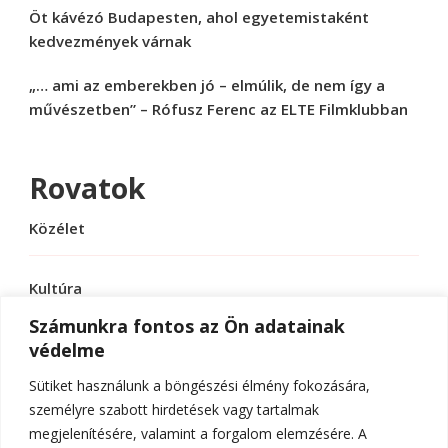
Öt kávézó Budapesten, ahol egyetemistaként
kedvezmények várnak
„… ami az emberekben jó – elmúlik, de nem így a
művészetben” – Rófusz Ferenc az ELTE Filmklubban
Rovatok
Közélet
Kultúra
Számunkra fontos az Ön adatainak
védelme
Sport
Sütiket használunk a böngészési élmény fokozására,
Tudomány
személyre szabott hirdetések vagy tartalmak
megjelenítésére, valamint a forgalom elemzésére. A