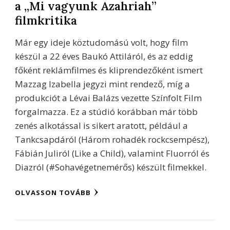
a „Mi vagyunk Azahriah”
filmkritika
Már egy ideje köztudomású volt, hogy film
készül a 22 éves Baukó Attiláról, és az eddig
főként reklámfilmes és kliprendezőként ismert
Mazzag Izabella jegyzi mint rendező, míg a
produkciót a Lévai Balázs vezette Színfolt Film
forgalmazza. Ez a stúdió korábban már több
zenés alkotással is sikert aratott, például a
Tankcsapdáról (Három rohadék rockcsempész),
Fábián Juliról (Like a Child), valamint Fluorról és
Diazról (#Sohavégetnemérős) készült filmekkel.
OLVASSON TOVÁBB