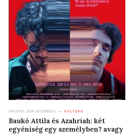
FRISSÍTVE:
2024. DECEMBER 6.
KULTÚRA
Baukó Attila és Azahriah: két
egyéniség egy személyben? avagy