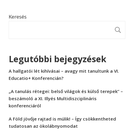
Keresés
K
Legutóbbi bejegyzések
A hallgatói lét kihívásai – avagy mit tanultunk a VI.
Educatio+ Konferencián?
„A tanulás rétegei: belső világok és külső terepek” –
beszámoló a XI. Illyés Multidiszciplináris
konferenciáról
A Föld jövője rajtad is múlik! – Így csökkentheted
tudatosan az ökolábnyomodat