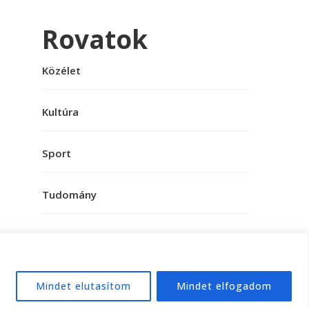
Rovatok
Közélet
Kultúra
Sport
Tudomány
Mindet elutasítom
Mindet elfogadom
e:
WordPress
.