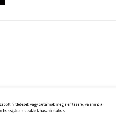
abott hirdetések vagy tartalmak megjelenítésére, valamint a
tartva.
Hello Fashion | Fejlesztette
Blossom Themes
.Készített
 hozzájárul a cookie-k használatához.