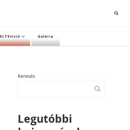
ELTEvízió
Galéria
Keresés
KERESÉ
Legutóbbi