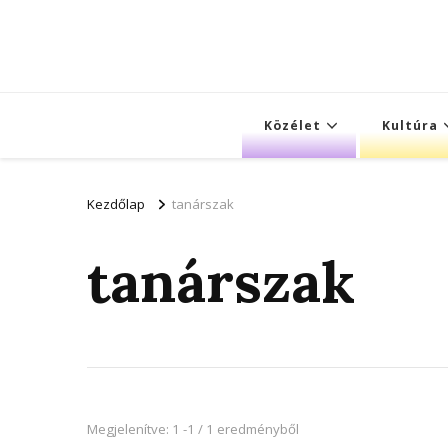
Közélet
Kultúra
Kezdőlap
tanárszak
tanárszak
Megjelenítve: 1 -1 / 1 eredményből