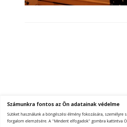
Számunkra fontos az Ön adatainak védelme
Sütiket használunk a böngészési élmény fokozására, személyre sz
© Szerzői jog 2026
ELTE Online
. Minden jog fenn
forgalom elemzésére. A "Mindent elfogadok" gombra kattintva Ön