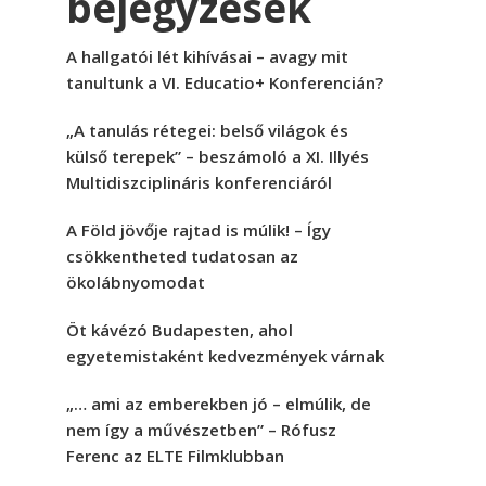
bejegyzések
A hallgatói lét kihívásai – avagy mit
tanultunk a VI. Educatio+ Konferencián?
„A tanulás rétegei: belső világok és
külső terepek” – beszámoló a XI. Illyés
Multidiszciplináris konferenciáról
A Föld jövője rajtad is múlik! – Így
csökkentheted tudatosan az
ökolábnyomodat
Öt kávézó Budapesten, ahol
egyetemistaként kedvezmények várnak
„… ami az emberekben jó – elmúlik, de
nem így a művészetben” – Rófusz
Ferenc az ELTE Filmklubban