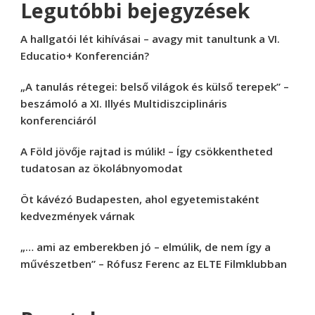
Legutóbbi bejegyzések
A hallgatói lét kihívásai – avagy mit tanultunk a VI.
Educatio+ Konferencián?
„A tanulás rétegei: belső világok és külső terepek” –
beszámoló a XI. Illyés Multidiszciplináris
konferenciáról
A Föld jövője rajtad is múlik! – Így csökkentheted
tudatosan az ökolábnyomodat
Öt kávézó Budapesten, ahol egyetemistaként
kedvezmények várnak
„… ami az emberekben jó – elmúlik, de nem így a
művészetben” – Rófusz Ferenc az ELTE Filmklubban