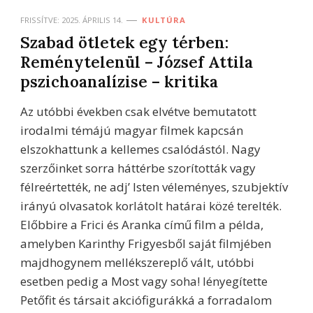
FRISSÍTVE:
2025. ÁPRILIS 14.
KULTÚRA
Szabad ötletek egy térben:
Reménytelenül – József Attila
pszichoanalízise – kritika
Az utóbbi években csak elvétve bemutatott
irodalmi témájú magyar filmek kapcsán
elszokhattunk a kellemes csalódástól. Nagy
szerzőinket sorra háttérbe szorították vagy
félreértették, ne adj’ Isten véleményes, szubjektív
irányú olvasatok korlátolt határai közé terelték.
Előbbire a Frici és Aranka című film a példa,
amelyben Karinthy Frigyesből saját filmjében
majdhogynem mellékszereplő vált, utóbbi
esetben pedig a Most vagy soha! lényegítette
Petőfit és társait akciófigurákká a forradalom