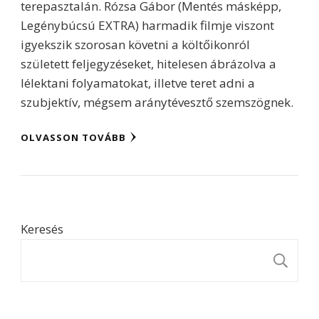
terepasztalán. Rózsa Gábor (Mentés másképp,
Legénybúcsú EXTRA) harmadik filmje viszont
igyekszik szorosan követni a költőikonról
született feljegyzéseket, hitelesen ábrázolva a
lélektani folyamatokat, illetve teret adni a
szubjektív, mégsem aránytévesztő szemszögnek.
OLVASSON TOVÁBB
Keresés
K