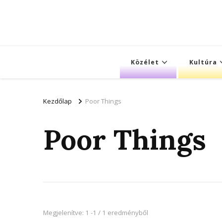
Közélet
Kultúra
Kezdőlap
Poor Things
Poor Things
Megjelenítve: 1 -1 / 1 eredményből