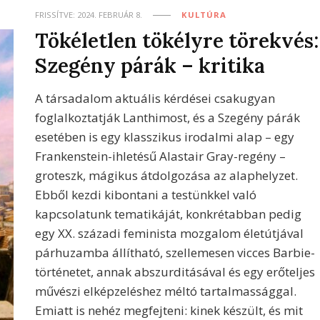
FRISSÍTVE:
2024. FEBRUÁR 8.
KULTÚRA
Tökéletlen tökélyre törekvés:
Szegény párák – kritika
A társadalom aktuális kérdései csakugyan
foglalkoztatják Lanthimost, és a Szegény párák
esetében is egy klasszikus irodalmi alap – egy
Frankenstein-ihletésű Alastair Gray-regény –
groteszk, mágikus átdolgozása az alaphelyzet.
Ebből kezdi kibontani a testünkkel való
kapcsolatunk tematikáját, konkrétabban pedig
egy XX. századi feminista mozgalom életútjával
párhuzamba állítható, szellemesen vicces Barbie-
történetet, annak abszurditásával és egy erőteljes
művészi elképzeléshez méltó tartalmassággal.
Emiatt is nehéz megfejteni: kinek készült, és mit