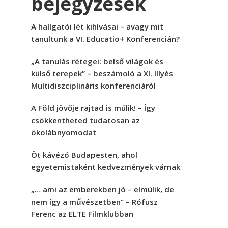
bejegyzések
A hallgatói lét kihívásai – avagy mit
tanultunk a VI. Educatio+ Konferencián?
„A tanulás rétegei: belső világok és
külső terepek” – beszámoló a XI. Illyés
Multidiszciplináris konferenciáról
A Föld jövője rajtad is múlik! – Így
csökkentheted tudatosan az
ökolábnyomodat
Öt kávézó Budapesten, ahol
egyetemistaként kedvezmények várnak
„… ami az emberekben jó – elmúlik, de
nem így a művészetben” – Rófusz
Ferenc az ELTE Filmklubban