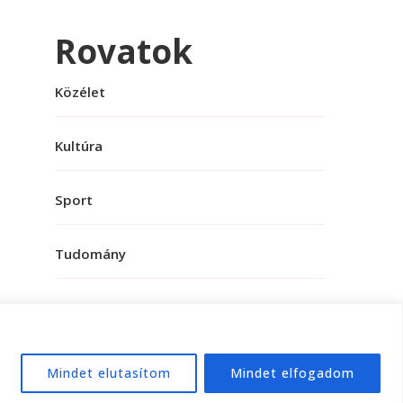
Rovatok
Közélet
Kultúra
Sport
Tudomány
Mindet elutasítom
Mindet elfogadom
e:
WordPress
.