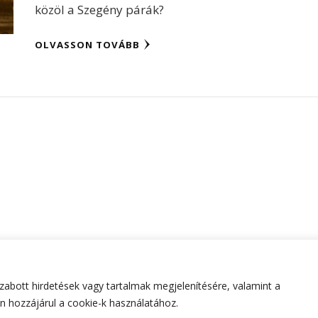
közöl a Szegény párák?
OLVASSON TOVÁBB
abott hirdetések vagy tartalmak megjelenítésére, valamint a
tartva.
Hello Fashion | Fejlesztette
Blossom Themes
.Készített
 hozzájárul a cookie-k használatához.