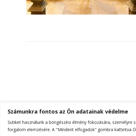
Számunkra fontos az Ön adatainak védelme
Sütiket használunk a böngészési élmény fokozására, személyre sz
© Szerzői jog 2026
ELTE Online
. Minden jog fenn
forgalom elemzésére. A "Mindent elfogadok" gombra kattintva Ön