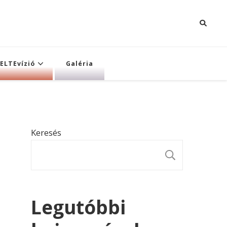
ELTEvízió
Galéria
Keresés
KERESÉ
Legutóbbi