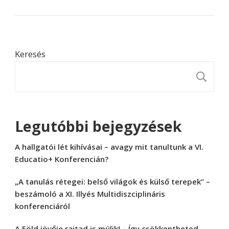
Keresés
K
Legutóbbi bejegyzések
A hallgatói lét kihívásai – avagy mit tanultunk a VI.
Educatio+ Konferencián?
„A tanulás rétegei: belső világok és külső terepek” –
beszámoló a XI. Illyés Multidiszciplináris
konferenciáról
A Föld jövője rajtad is múlik! – Így csökkentheted