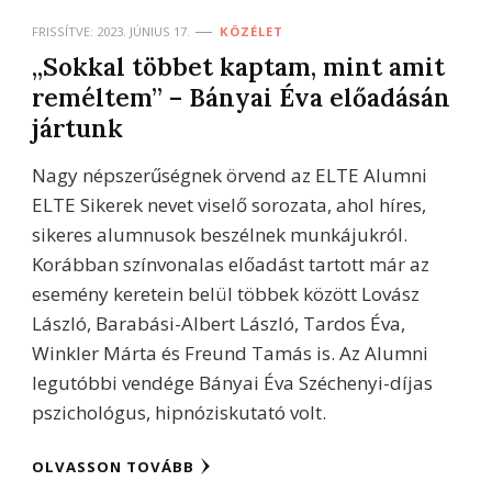
FRISSÍTVE:
2023. JÚNIUS 17.
KÖZÉLET
,,Sokkal többet kaptam, mint amit
reméltem” – Bányai Éva előadásán
jártunk
Nagy népszerűségnek örvend az ELTE Alumni
ELTE Sikerek nevet viselő sorozata, ahol híres,
sikeres alumnusok beszélnek munkájukról.
Korábban színvonalas előadást tartott már az
esemény keretein belül többek között Lovász
László, Barabási-Albert László, Tardos Éva,
Winkler Márta és Freund Tamás is. Az Alumni
legutóbbi vendége Bányai Éva Széchenyi-díjas
pszichológus, hipnóziskutató volt.
OLVASSON TOVÁBB