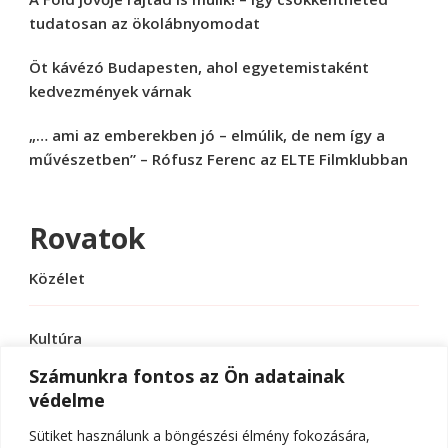
tudatosan az ökolábnyomodat
Öt kávézó Budapesten, ahol egyetemistaként
kedvezmények várnak
„… ami az emberekben jó – elmúlik, de nem így a
művészetben” – Rófusz Ferenc az ELTE Filmklubban
Rovatok
Közélet
Kultúra
Számunkra fontos az Ön adatainak
védelme
Sport
Sütiket használunk a böngészési élmény fokozására,