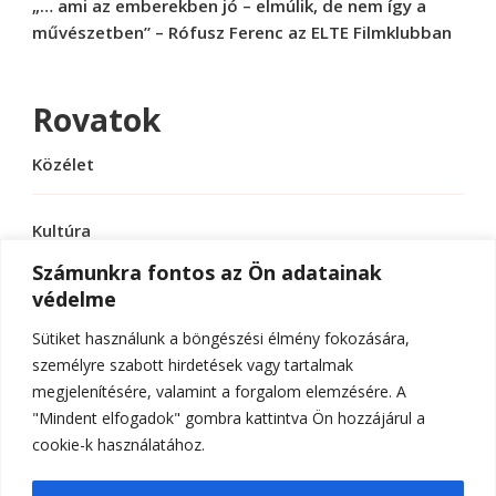
„… ami az emberekben jó – elmúlik, de nem így a
művészetben” – Rófusz Ferenc az ELTE Filmklubban
Rovatok
Közélet
Kultúra
Számunkra fontos az Ön adatainak
védelme
Sport
Sütiket használunk a böngészési élmény fokozására,
Tudomány
személyre szabott hirdetések vagy tartalmak
megjelenítésére, valamint a forgalom elemzésére. A
"Mindent elfogadok" gombra kattintva Ön hozzájárul a
cookie-k használatához.