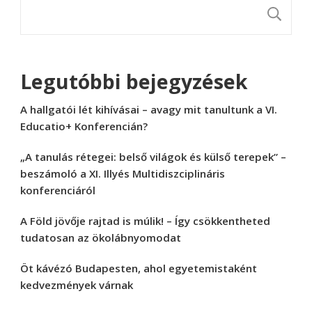
K
Legutóbbi bejegyzések
A hallgatói lét kihívásai – avagy mit tanultunk a VI.
Educatio+ Konferencián?
„A tanulás rétegei: belső világok és külső terepek” –
beszámoló a XI. Illyés Multidiszciplináris
konferenciáról
A Föld jövője rajtad is múlik! – Így csökkentheted
tudatosan az ökolábnyomodat
Öt kávézó Budapesten, ahol egyetemistaként
kedvezmények várnak