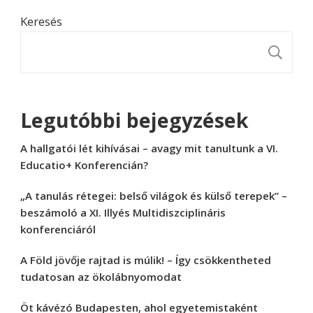
Keresés
K
Legutóbbi bejegyzések
A hallgatói lét kihívásai – avagy mit tanultunk a VI.
Educatio+ Konferencián?
„A tanulás rétegei: belső világok és külső terepek” –
beszámoló a XI. Illyés Multidiszciplináris
konferenciáról
A Föld jövője rajtad is múlik! – Így csökkentheted
tudatosan az ökolábnyomodat
Öt kávézó Budapesten, ahol egyetemistaként