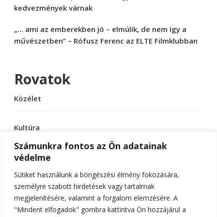
kedvezmények várnak
„… ami az emberekben jó – elmúlik, de nem így a
művészetben” – Rófusz Ferenc az ELTE Filmklubban
Rovatok
Közélet
Kultúra
Számunkra fontos az Ön adatainak
védelme
Sport
Sütiket használunk a böngészési élmény fokozására,
Tudomány
személyre szabott hirdetések vagy tartalmak
megjelenítésére, valamint a forgalom elemzésére. A
"Mindent elfogadok" gombra kattintva Ön hozzájárul a