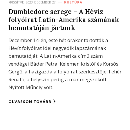
FRISSÍTVE:
2023. DECEMBER 27.
KULTÚRA
Dumbledore serege – A Hévíz
folyóirat Latin-Amerika számának
bemutatóján jártunk
December 14-én, este hét órakor tartották a
Hévíz folyóirat idei negyedik lapszámának
bemutatóját. A Latin-Amerika című szám
vendégei Báder Petra, Kelemen Kristóf és Korsós
Gergő, a házigazda a folyóirat szerkesztője, Fehér
Renátó, a helyszín pedig a már megszokott
Nyitott Műhely volt.
OLVASSON TOVÁBB