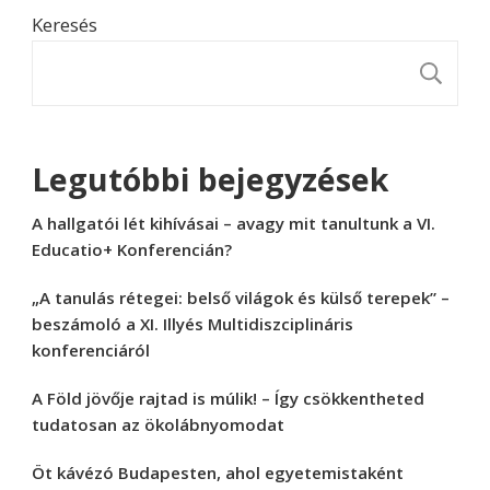
Keresés
K
Legutóbbi bejegyzések
A hallgatói lét kihívásai – avagy mit tanultunk a VI.
Educatio+ Konferencián?
„A tanulás rétegei: belső világok és külső terepek” –
beszámoló a XI. Illyés Multidiszciplináris
konferenciáról
A Föld jövője rajtad is múlik! – Így csökkentheted
tudatosan az ökolábnyomodat
Öt kávézó Budapesten, ahol egyetemistaként