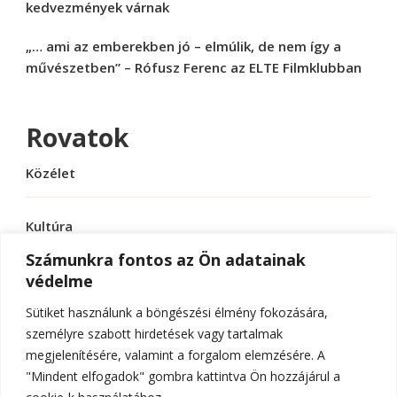
kedvezmények várnak
„… ami az emberekben jó – elmúlik, de nem így a
művészetben” – Rófusz Ferenc az ELTE Filmklubban
Rovatok
Közélet
Kultúra
Számunkra fontos az Ön adatainak
védelme
Sport
Sütiket használunk a böngészési élmény fokozására,
Tudomány
személyre szabott hirdetések vagy tartalmak
megjelenítésére, valamint a forgalom elemzésére. A
"Mindent elfogadok" gombra kattintva Ön hozzájárul a