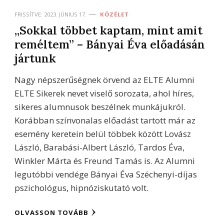
FRISSÍTVE:
2023. JÚNIUS 17.
KÖZÉLET
,,Sokkal többet kaptam, mint amit
reméltem” – Bányai Éva előadásán
jártunk
Nagy népszerűségnek örvend az ELTE Alumni
ELTE Sikerek nevet viselő sorozata, ahol híres,
sikeres alumnusok beszélnek munkájukról.
Korábban színvonalas előadást tartott már az
esemény keretein belül többek között Lovász
László, Barabási-Albert László, Tardos Éva,
Winkler Márta és Freund Tamás is. Az Alumni
legutóbbi vendége Bányai Éva Széchenyi-díjas
pszichológus, hipnóziskutató volt.
OLVASSON TOVÁBB