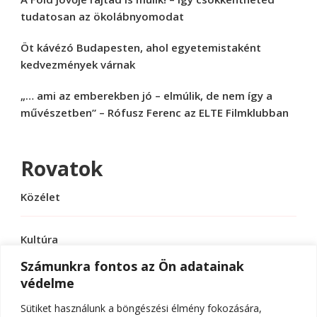
tudatosan az ökolábnyomodat
Öt kávézó Budapesten, ahol egyetemistaként
kedvezmények várnak
„… ami az emberekben jó – elmúlik, de nem így a
művészetben” – Rófusz Ferenc az ELTE Filmklubban
Rovatok
Közélet
Kultúra
Számunkra fontos az Ön adatainak
védelme
Sport
Sütiket használunk a böngészési élmény fokozására,