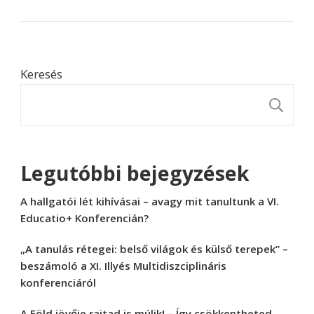
Keresés
K
Legutóbbi bejegyzések
A hallgatói lét kihívásai – avagy mit tanultunk a VI.
Educatio+ Konferencián?
„A tanulás rétegei: belső világok és külső terepek” –
beszámoló a XI. Illyés Multidiszciplináris
konferenciáról
A Föld jövője rajtad is múlik! – Így csökkentheted