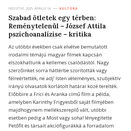
FRISSÍTVE:
2025. ÁPRILIS 14.
KULTÚRA
Szabad ötletek egy térben:
Reménytelenül – József Attila
pszichoanalízise – kritika
Az utóbbi években csak elvétve bemutatott
irodalmi témájú magyar filmek kapcsán
elszokhattunk a kellemes csalódástól. Nagy
szerzőinket sorra háttérbe szorították vagy
félreértették, ne adj’ Isten véleményes, szubjektív
irányú olvasatok korlátolt határai közé terelték.
Előbbire a Frici és Aranka című film a példa,
amelyben Karinthy Frigyesből saját filmjében
majdhogynem mellékszereplő vált, utóbbi
esetben pedig a Most vagy soha! lényegítette
Petőfit és társait akciófigurákká a forradalom