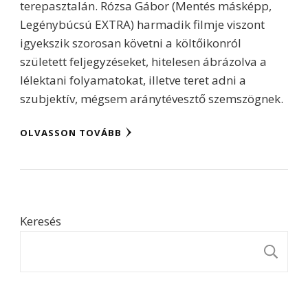
terepasztalán. Rózsa Gábor (Mentés másképp,
Legénybúcsú EXTRA) harmadik filmje viszont
igyekszik szorosan követni a költőikonról
született feljegyzéseket, hitelesen ábrázolva a
lélektani folyamatokat, illetve teret adni a
szubjektív, mégsem aránytévesztő szemszögnek.
OLVASSON TOVÁBB
Keresés
K