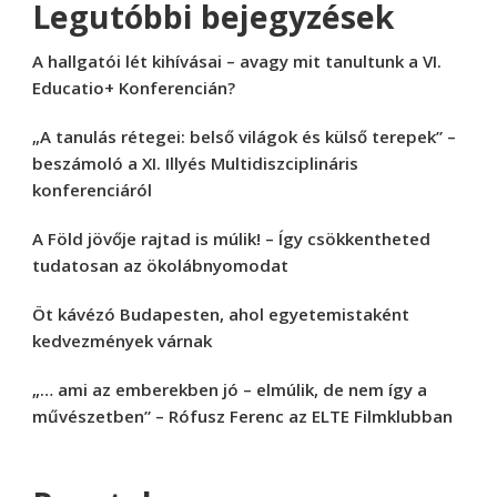
Legutóbbi bejegyzések
A hallgatói lét kihívásai – avagy mit tanultunk a VI.
Educatio+ Konferencián?
„A tanulás rétegei: belső világok és külső terepek” –
beszámoló a XI. Illyés Multidiszciplináris
konferenciáról
A Föld jövője rajtad is múlik! – Így csökkentheted
tudatosan az ökolábnyomodat
Öt kávézó Budapesten, ahol egyetemistaként
kedvezmények várnak
„… ami az emberekben jó – elmúlik, de nem így a
művészetben” – Rófusz Ferenc az ELTE Filmklubban