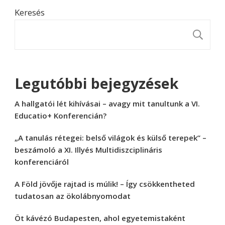
Keresés
K
Legutóbbi bejegyzések
A hallgatói lét kihívásai – avagy mit tanultunk a VI.
Educatio+ Konferencián?
„A tanulás rétegei: belső világok és külső terepek” –
beszámoló a XI. Illyés Multidiszciplináris
konferenciáról
A Föld jövője rajtad is múlik! – Így csökkentheted
tudatosan az ökolábnyomodat
Öt kávézó Budapesten, ahol egyetemistaként