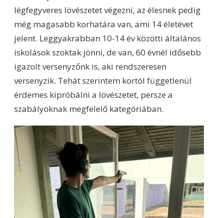
légfegyveres lövészetet végezni, az élesnek pedig
még magasabb korhatára van, ami 14 életévet
jelent. Leggyakrabban 10-14 év közötti általános
iskolások szoktak jönni, de van, 60 évnél idősebb
igazolt versenyzőnk is, aki rendszeresen
versenyzik. Tehát szerintem kortól függetlenül
érdemes kipróbálni a lövészetet, persze a
szabályoknak megfelelő kategóriában.