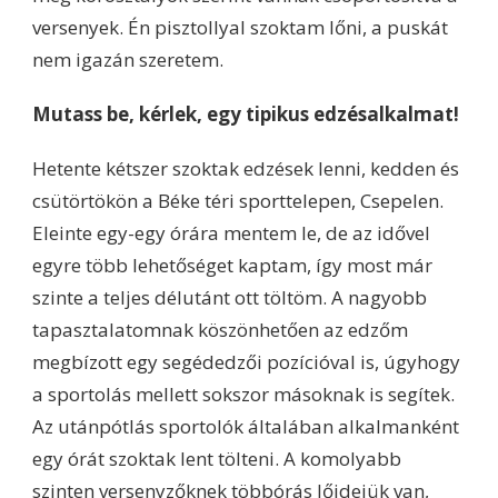
versenyek. Én pisztollyal szoktam lőni, a puskát
nem igazán szeretem.
Mutass be, kérlek, egy tipikus edzésalkalmat!
Hetente kétszer szoktak edzések lenni, kedden és
csütörtökön a Béke téri sporttelepen, Csepelen.
Eleinte egy-egy órára mentem le, de az idővel
egyre több lehetőséget kaptam, így most már
szinte a teljes délutánt ott töltöm. A nagyobb
tapasztalatomnak köszönhetően az edzőm
megbízott egy segédedzői pozícióval is, úgyhogy
a sportolás mellett sokszor másoknak is segítek.
Az utánpótlás sportolók általában alkalmanként
egy órát szoktak lent tölteni. A komolyabb
szinten versenyzőknek többórás lőidejük van,