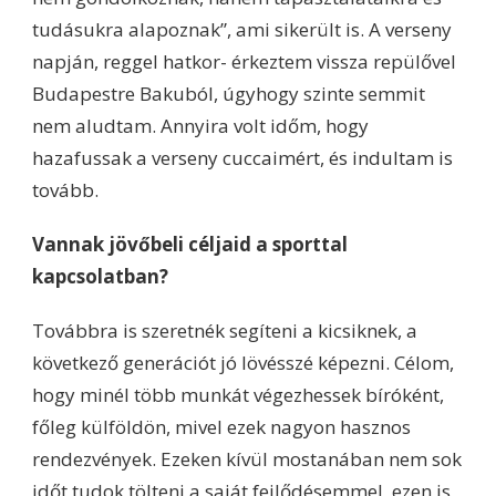
tudásukra alapoznak”, ami sikerült is. A verseny
napján, reggel hatkor- érkeztem vissza repülővel
Budapestre Bakuból, úgyhogy szinte semmit
nem aludtam. Annyira volt időm, hogy
hazafussak a verseny cuccaimért, és indultam is
tovább.
Vannak jövőbeli céljaid a sporttal
kapcsolatban?
Továbbra is szeretnék segíteni a kicsiknek, a
következő generációt jó lövésszé képezni. Célom,
hogy minél több munkát végezhessek bíróként,
főleg külföldön, mivel ezek nagyon hasznos
rendezvények. Ezeken kívül mostanában nem sok
időt tudok tölteni a saját fejlődésemmel, ezen is