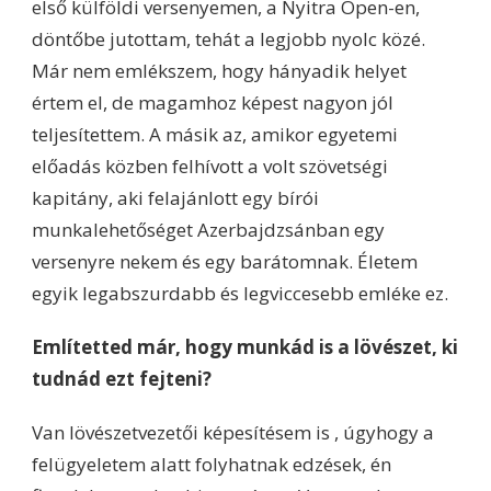
első külföldi versenyemen, a Nyitra Open-en,
döntőbe jutottam, tehát a legjobb nyolc közé.
Már nem emlékszem, hogy hányadik helyet
értem el, de magamhoz képest nagyon jól
teljesítettem. A másik az, amikor egyetemi
előadás közben felhívott a volt szövetségi
kapitány, aki felajánlott egy bírói
munkalehetőséget Azerbajdzsánban egy
versenyre nekem és egy barátomnak. Életem
egyik legabszurdabb és legviccesebb emléke ez.
Említetted már, hogy munkád is a lövészet, ki
tudnád ezt fejteni?
Van lövészetvezetői képesítésem is , úgyhogy a
felügyeletem alatt folyhatnak edzések, én