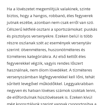
Ha a lövészetet megemlítjük valakinek, szinte
biztos, hogy a hangos, robbanó, éles fegyverek
jutnak eszébe, azonban nem csak erről van szó.
Célszerű kétfelé osztani a sportszámokat: puskás
és pisztolyos versenyekre. Ezeken belül is több
részre oszlanak szét az események versenytáv
szerint: ötvenméteres, huszonötméteres és
tízméteres kategóriákra. Az első kettőt éles
fegyverekkel végzik, vagyis rendes lőszert
használnak, nem ólom lövedéket. A tízméteres
versenyszámban légfegyverekkel kell lőni, tehát
sűrített levegővel működőkkel. Leggyakrabban
negyven és hatvan lövéses számok szoktak lenni,
de előfordulnak húszlövésesek is. Ezeken kívül
még korosztályok szerint vannak csoportosítva a