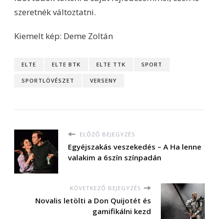
szeretnék változtatni.
Kiemelt kép: Deme Zoltán
ELTE
ELTE BTK
ELTE TTK
SPORT
SPORTLÖVÉSZET
VERSENY
ELŐZŐ BEJEGYZÉS
Egyéjszakás veszekedés – A Ha lenne
valakim a 6szín színpadán
KÖVETKEZŐ BEJEGYZÉS
Novalis letölti a Don Quijotét és
gamifikálni kezd