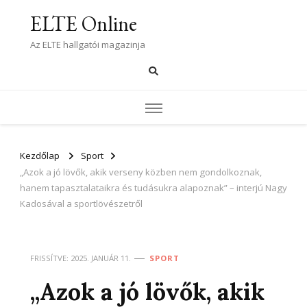
ELTE Online
Az ELTE hallgatói magazinja
Kezdőlap
Sport
„Azok a jó lövők, akik verseny közben nem gondolkoznak,
hanem tapasztalataikra és tudásukra alapoznak” – interjú Nagy
Kadosával a sportlövészetről
FRISSÍTVE:
2025. JANUÁR 11.
SPORT
„Azok a jó lövők, akik