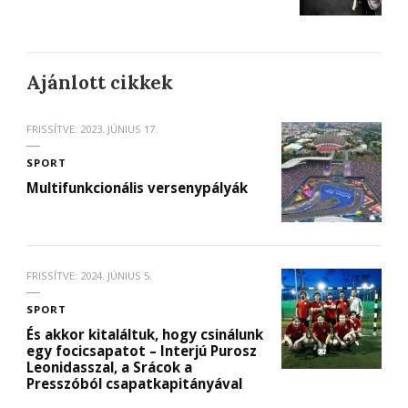
Ajánlott cikkek
FRISSÍTVE:
2023. JÚNIUS 17.
SPORT
Multifunkcionális versenypályák
FRISSÍTVE:
2024. JÚNIUS 5.
SPORT
És akkor kitaláltuk, hogy csinálunk
egy focicsapatot – Interjú Purosz
Leonidasszal, a Srácok a
Presszóból csapatkapitányával