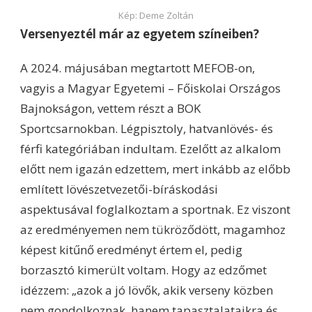
Kép: Deme Zoltán
Versenyeztél már az egyetem színeiben?
A 2024. májusában megtartott MEFOB-on,
vagyis a Magyar Egyetemi – Főiskolai Országos
Bajnokságon, vettem részt a BOK
Sportcsarnokban. Légpisztoly, hatvanlövés- és
férfi kategóriában indultam. Ezelőtt az alkalom
előtt nem igazán edzettem, mert inkább az előbb
említett lövészetvezetői-bíráskodási
aspektusával foglalkoztam a sportnak. Ez viszont
az eredményemen nem tükröződött, magamhoz
képest kitűnő eredményt értem el, pedig
borzasztó kimerült voltam. Hogy az edzőmet
idézzem: „azok a jó lövők, akik verseny közben
nem gondolkoznak, hanem tapasztalataikra és