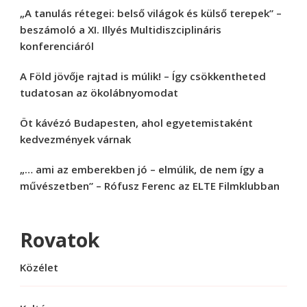
„A tanulás rétegei: belső világok és külső terepek” –
beszámoló a XI. Illyés Multidiszciplináris
konferenciáról
A Föld jövője rajtad is múlik! – Így csökkentheted
tudatosan az ökolábnyomodat
Öt kávézó Budapesten, ahol egyetemistaként
kedvezmények várnak
„… ami az emberekben jó – elmúlik, de nem így a
művészetben” – Rófusz Ferenc az ELTE Filmklubban
Rovatok
Közélet