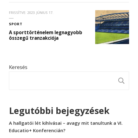
FRISSÍTVE:
2023. JÚNIUS 17.
SPORT
A sporttörténelem legnagyobb
összegű tranzakciója
Keresés
K
Legutóbbi bejegyzések
A hallgatói lét kihívásai – avagy mit tanultunk a VI.
Educatio+ Konferencián?